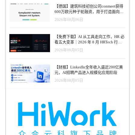
持续推动蓝领市场拓展，通过“海螺优选”助力企业高效匹配候选人。
【德国】建筑科技初创公司conmeet获得
报告期内，物流、制造业等蓝领行业需求旺盛，岗位增长表现亮
600万欧元种子轮融资，用于打造面向贸
眼。 技术与营销投入稳步优化 2024年第三季度，研发费用达4.64亿
易和建筑行业的AI操作系统
2026年08月06日
元人民币（6610万美元），同比增长12%，进一步推动平台技术创
新。公司通过AI推荐与算法优化，提升招聘匹配效率。 营销费用达
5.22亿元人民币（7440万美元），占收入比降至27%，未来预计将进
【免费下载】AI 从工具走向工作，HR 必
一步下降。本季度营销费用中包括巴黎奥运会和欧洲杯期间的一次
看五大变革｜2026 年 8 月 HRTech 行业
性品牌宣传投入。 持续股票回购，彰显长期信心 2024年，公司在两
观察报告
2026年08月05日
项股票回购计划下累计回购股票金额近2.2亿美元，占总股本的
3.4%。其中，最新授权的1.5亿美元股票回购计划于8月生效。管理
层表示，这些回购行动体现了对公司长期发展前景的高度信心。 区
【财报】LinkedIn全年收入逼近200亿美
域与下沉市场扩展 下沉市场成为公司业绩增长的新亮点。浙江金华
元，AI招聘产品进入规模化应用阶段
等物流产业发达城市的岗位需求同比增长三位数，湖北黄石等资源
型城市的岗位增速也表现突出。公司通过深耕下沉市场与完善产品
2026年08月05日
服务，助力更多企业实现精准招聘。 展望未来 公司预计2024年第四
季度营收将在17.95亿元人民币至18.1亿元人民币之间，同比增长
13.6%-14.6%。公司创始人兼CEO赵鹏表示：“我们始终坚持‘服务用
户’的初心，无论市场环境如何变化，专注于用户需求的满足与创新
驱动增长，这也是我们在招聘行业中长期竞争力的关键。” 通过用户
增长、技术创新及蓝领市场的深度开拓，BOSS直聘正稳步构建其未
来的持续增长动力，为全球招聘市场注入新动能.