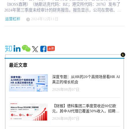
（BOSS直聘）（纳斯达克代码：BZ；港交所代码：2076）发布了
2024年第三季度未经审计的财务报告。报告显示，公司在营收、利
润、用户增长及现金储备方面均保持强劲表现，持续巩固其在全球
运营杠杆
2024年12月11日
招聘市场的领先地位。 财务表现稳健增长 2024年第三季度，公司实
现营收19.12亿元人民币（2.724亿美元），同比增长19%。其中，在
线招聘服务收入为18.89亿元人民币（2.692亿美元），同比增长
18.7%；其他服务收入达2250万元人民币（320万美元），同比增长
49%。 公司净利润为4.64亿元人民币（6610万美元），同比增长
8.9%。经调整后净利润为7.39亿元人民币（1.053亿美元），同比增
长3.5%。第三季度运营利润为3.3亿元人民币（4710万美元），同比
增长26.5%；经调整后运营利润达6.05亿元人民币（8620万美元），
最近文章
运营利润率超过30%。 现金流与财务实力展现强劲基础 截至2024年
9月30日，公司持有现金及现金等价物、短期定期存款及短期投资合
深度专题：从HR的20个高频场景看HR AI
计人民币145.995亿元（20.804亿美元），展现出卓越的财务健康
真正的增长机会
度。这一充足的现金储备为公司持续投资技术研发、市场拓展以及
2026年08月07日
股票回购提供了有力支撑。 第三季度，公司运营活动产生的现金流
达人民币8.12亿元（1.158亿美元），连续五个季度保持稳定。 用户
与客户增长表现强劲 用户增长是公司业绩增长的核心引擎。2024年
【财报】德科集团二季度营收近60亿欧
第三季度，平均月活跃用户（MAU）达到5800万，同比增长30%。
元，其中AI代理已覆盖50%收入，招聘服
截至2024年9月30日止的12个月内，付费企业客户数达600万，同比
务进入运营重构阶段
2026年08月07日
增长22.4%。 在用户规模扩大的同时，公司也致力于优化用户体
验，通过AI智能匹配、实时沟通等技术提升招聘效率。此外，公司