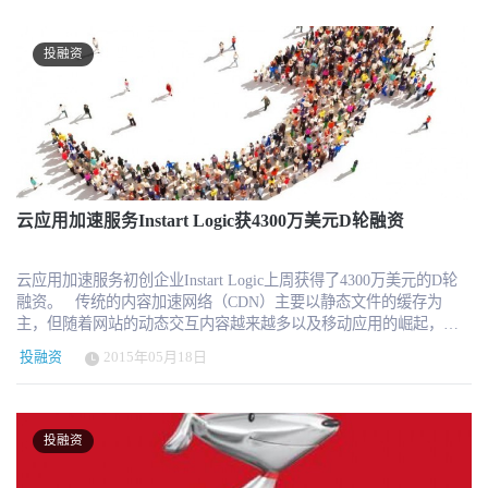
学位证书，目前授予的学位包括信息技术学士、国际商务学士、商
理团队经验，联合创始人任朝，二次创业，有大型项目企业级开发
务管理MBA等，学费在1万美元左右，与美国大学动辄三、五万美元
管理＋教育培训从业经验，担任苹果AATC培训讲师。
一年的学费相比，Knod 打的显然是价廉物美的招牌。 2014年以
投融资
来，已经有38名肯尼亚学生从 Knod 与一所马来西亚大学合作的项目
中毕业。从2015-2016学年开始，Knod 会和美国阿拉巴马州的一所函
授大学———安德鲁杰克森大学(New Charter University)——合作，
推出学费在13000美元以下的商务学士学位。 Knod 在教学的诸多环
节中运用了科技产品以增强教学效果。举例来说，系统会根据每个
学员的偏好为他们分配项目，做到个性化教学；在做项目时，学员
会结成小组，为一个真实的公司工作，合作公司还会为小组配备一
名项目经理进行指导，而这一切都会在 Knod 开发的在线协作平台上
云应用加速服务Instart Logic获4300万美元D轮融资
完成。 Knod 刚刚宣布，公司已经获得来自Epic Ventures, Impact
Investment Leaders 等机构的 620万美元融资。接下来，Knod 将寻求
云应用加速服务初创企业Instart Logic上周获得了4300万美元的D轮
与英国的德比大学、西班牙和拉丁美洲的一些大学合作。 原创文
融资。 传统的内容加速网络（CDN）主要以静态文件的缓存为
章，作者：小天
主，但随着网站的动态交互内容越来越多以及移动应用的崛起，这
种模式已经难以满足应用加速的要求。 Instart Logic提供的是基于
投融资
2015年05月18日
云的网站性能优化服务，可以针对移动和WiFi网络进行网站的性能
优化。其解决方案采用移动优先的策略，组合了虚拟化、大数据、
浏览器、分布式系统等多项技术来解决性能优化问题。 在加速策略
上Instart Logic采取了化整为零的办法，它会将应用分割为若干小块
投融资
而不是整个文件一次性下载，同时优先将重要的部分发送给用户，
从而让应用可以及时与用户进行交互，然后在后台继续下载剩下部