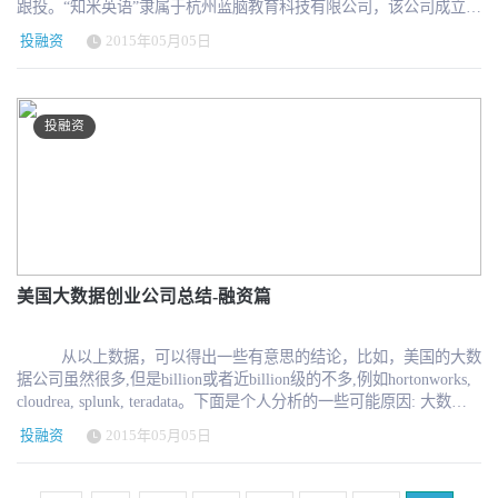
跟投。“知米英语”隶属于杭州蓝脑教育科技有限公司，该公司成立于
Math.floor(Math.random()*temp_array.length); return_array[i] =
2014年，先后推出“知米背单词”以及“知米听力”两款移动应用。团队
temp_array[arrIndex]; temp_array.splice(arrIndex, 1); } else { break; } }
投融资
2015年05月05日
成员来自于网易、阿里等公司，创始团队包括曾担任网易云课堂项
return return_array; } var my_array = new Array(); my_array=[' 【读
目的成员。 “知米背单词”上线于2013年底，是一款针对大学及初高
书】优劣悬殊：抗美援朝敌我装备差距有多大 ',' 【教育】女大学生4
中在校生英语考试需求，专注提供移动在线英语学习备考工具和服
年穷游227城市 足迹超10万公里 ',' 【育儿】四年级男生暴打女老师
务。产品功能包括：搭配记单词、锁屏复习单词、自定义生词本、
小心暴力教育遗传 ',' 【健康】三种菜防癌效果奇好 直系亲属输血会
投融资
定期自动同步、支持离线学习等，覆盖用户备考大学四六级、考
致死 ',' 【女性】中国结婚成本30年增千倍 你还婚得起吗 ',' 【时尚】
研、出国留学等需求。 2014年11月推出知米听力APP。从听力入
女人要像林青霞一样优雅老去 ',' 【星座】唐立淇周运 周运:金牛最
手，以任务式学习为导向 ，提供生词训练、句子临摹、文章强化学
好运双子最倒霉 ',' 【收藏】纽约苏富比晚拍TOP5：梵高作品4.11亿
习模式而且按难度严格划分听力材料，高校英语教师精心挑选。 创
',];my_array = getArrayItems(my_array,2); var hotresult = '';for (i = 0; i
始人陈能干表示，此轮融资后，知米英语团队将加强iOS版本产品的
< my_array.length; i++) { hotresult = hotresult + my_array[i];}
开发，知米英语致力于英语教育，未来将逐步开发推出知米O2O产
document.getElementById("tttj_blk02_01").innerHTML = hotresult;})();
品如英语阅读、写作、口语产品线，来完善移动在线英语学习的产
// ]]>// // 对于新产品Browser Insight，据何晓阳在会上介绍，这是一
品线。希望打造成高效、轻松、有趣的移动英语在线学习平台。 据
美国大数据创业公司总结-融资篇
款基于用户体验全生命管理周期的性能管理产品，真实用户体验会
官方数据透露，两款产品上线至今已积累下载用户近2千万，注册用
记录真实用户的页面加载时间、平均响应时间、地理位置、浏览器
户近5百万，月活达百万。
类型和版本、JavaScript错误、Ajax错误、DOM处理以及页面渲染时
从以上数据，可以得出一些有意思的结论，比如，美国的大数
间，提供一站式性能评估，同时对终端用户的满意度进行了解，从
据公司虽然很多,但是billion或者近billion级的不多,例如hortonworks,
而确定应用性能的瓶颈。 OneAPM COO程显峰表示，OneAPM产品
cloudrea, splunk, teradata。下面是个人分析的一些可能原因: 大数据
设计理念跟Google Analytics比较相似，收集收据全部是来自访问网
技术分散,以开源为主,很难由少数几家公司主导市场,占领主要市场份
站真实用户的实时数据，再对这些数据进行分析，提供真实的报警
投融资
2015年05月05日
额。 大量企业用户还是以传统数据库技术为主,新兴的大数据技术还
服务。 目前，OneAPM已经形成移动、浏览器、应用、基础设施、
不能完全取代传统技术。 大数据用户需求分散,往往需要针对特定案
网络、数据库性能管理六大产品线，覆盖APM和ITOM市场。 程显
例做定制化解决方案,所以大数据公司比较难上规模。 从成功的几家