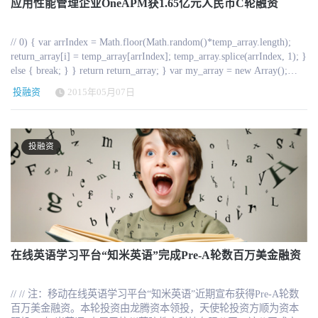
应用性能管理企业OneAPM获1.65亿元人民币C轮融资
施商间并没有很多合作，在他们看来 SaaS 时代并不需要中间商。销
售方面的支出也不多，他们会为客户提供一些有限的免费使用培
训，也会和一些专业培训机构合作优惠的管理方面培训课程。此
// 0) { var arrIndex = Math.floor(Math.random()*temp_array.length);
外，今目标未来还会和银行等机构合作，希望为今目标中关联企业
return_array[i] = temp_array[arrIndex]; temp_array.splice(arrIndex, 1); }
双方提供交易担保服务。 根据文荣提供的数据，今目标在上周五正
else { break; } } return return_array; } var my_array = new Array();
式获得老虎环球基金的 6000 万美元 B 轮融资。这笔资金着重会被投
my_array=[' 【读书】优劣悬殊：抗美援朝敌我装备差距有多大 ','
入在上述的两个收费业务上，以及他们从国内主流互联网公司吸纳
投融资
2015年05月07日
【教育】女大学生4年穷游227城市 足迹超10万公里 ',' 【育儿】四年
的设计人才主导的产品设计、交互革新。 注：报道所涉融资金额由
级男生暴打女老师 小心暴力教育遗传 ',' 【健康】三种菜防癌效果奇
对象公司提供保证，我们不作任何形式背书 原创文章，作者：
好 直系亲属输血会致死 ',' 【女性】中国结婚成本30年增千倍 你还婚
sinCera 来源：36氪 融资历史： 2014年 5月 宣布获得1000万美金融
得起吗 ',' 【时尚】女人要像林青霞一样优雅老去 ',' 【星座】唐立淇
资：http://www.hrtechchina.com/archives/1533 另外北森刚刚宣布获
投融资
周运 周运:金牛最好运双子最倒霉 ',' 【收藏】纽约苏富比晚拍
得C轮1.1亿人民币融资，这边企业OA今目标宣布6000万美金B轮融
TOP5：梵高作品4.11亿 ',];my_array = getArrayItems(my_array,2); var
资。。。 还有畅捷通今天股价25块，总市值 14亿港元。这意味着今
hotresult = '';for (i = 0; i < my_array.length; i++) { hotresult = hotresult
目标的估值已经远远超过畅捷通。。。
+ my_array[i];} document.getElementById("tttj_blk02_01").innerHTML
= hotresult;})(); // ]]>// // 国内应用性能管理企业OneAPM宣布获得成
为资本领投，经纬创投、启明创投跟投的1.65亿元人民币C轮融资，
同时发布浏览器端性能管理产品Bi(Browser Insight)。 “1.65亿刷新
了近年来中国企业级SaaS服务市场融资额记录，表明资本市场对去
在线英语学习平台“知米英语”完成Pre-A轮数百万美金融资
IOE时代国产企业级服务市场的认可”，OneAPM创始人何晓阳透
露，此轮融资除了用于提升技术、新品研发、市场推广外，主要用
// // 注：移动在线英语学习平台“知米英语”近期宣布获得Pre-A轮数
于BI市场，以及潜在的各种可能性商业并购，目标是成为类甲骨文
百万美金融资。本轮投资由龙腾资本领投，天使轮投资方顺为资本
的超大型软件企业。 // 0) { var arrIndex =