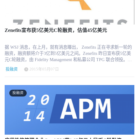
是面向更大范围的销售、推广渠道，今目标作为一个可选渠道能有
立于1997年，是国内第一家专业招聘网站，主要受众为中高端职场
多强的定价能力？不过此处有一点可以确定，就是通过“企业圈”转化
人群。中华英才网提供从校园招聘、社会招聘、高端猎头服务、招
后的客户可以和乙方直接实现今目标体系内的沟通和工作流整合。
聘流程外包等全系列招聘服务解决方案。 谈及此次交易，58同城
今目标开放平台还在上线筹备期，预计首批的三到五家合作企业会
CEO姚劲波表示：“中华英才网是一家拥有18年品牌沉淀的公司，在
在今年末至明年初之间上线。在此之前的今目标并不提供开
招聘领域拥有很高的知名度。我们很认可中华英才的品牌资产积
Zenefits宣布获5亿美元C轮融资，估值45亿美元
放 API，无法与企业原有或后续使用的 ERP、CRM、eHR 等系统整
累，及其专业化的团队。希望借助中华英才网在中高端人才及知名
合，文荣也提到与用友、金蝶等国内知名服务商对接时遇到一定困
企业中的品牌影响力，使得58同城真正实现全招聘领域覆盖。同
据 WSJ 消息，在上月，就有消息曝出， Zenefits 正在寻求新一轮的
难。虽然文荣提到，开放平台初期选择的合作对象是以用户体验、
时，58同城作为中国用户量最大的招聘网站将发挥平台优势，在产
融资，融资额将介于3亿到5亿美元之间。Zenefits 昨日宣布获5亿美
平台整合度而不是业务体量作为考量标准，但通用应用 + 创业/中小
品优化、市场拓展上予以大力支持，未来中华英才网将以更佳的状
元C轮融资，由 Fidelity Management 和私募公司 TPG 联合领投。这
服务商形成的生态对于有意愿付费提升内部效率和管理结构的客户
态呈现在大家面前。” 中华英才网此前命运多舛，几经易主，经历了
家两岁的初创公司估值45亿美元，超出之前20-30亿美元的估值区
而言是否有足够吸引力也值得商榷。 这些都是需要实际由市场回答
两家知名海外公司Monster、尚龙，但在前母公司旗下却业绩平平。
投融资
2015年05月07日
间。 Zenefits 为中小企业提供免费的一站式云 HR 管理工具，简单
的问题。国内因为某些特殊的市场环境原因，SAP、Dynamics 等国
此前媒体曾有过这样的评价：“像尚龙、Monster这样的国外公司对中
地说，就是让 HR 杂活更简单便捷，包括员工的入职和离职手续办
际市场巨头几乎只能在跨国大企业中获得市场，而此前有需求且有
国本地客户的理解总是不到位，类似的公司都面临水土不服的情
理，工资和福利发放，保险和退休基金办理，缴税缴费，专利追踪
支付能力的公司已经在使用用友和金蝶，并随后两者的服务转型而
况。” 针对此次58同城并购，业内人士认为中华英才网的品牌积累将
等等。 据 Crunchbase 资料显示，成立于2013年， Zenefits 先后于
SaaS 化。剩下的中小企业依旧是个很大且充满变数的市场，传统中
帮助58同城打通招聘全业务环节，实现全招聘领域覆盖。 小编多说
投融资
2013年6月获210万美元种子轮融资，2014年1月获1500万美元 A 轮融
小企业并没有固定、成体系的内部管理流程，人员流动很频繁，职
一句，其实58应该花钱买 智联招聘，而不是中华英才网。。。。
资，2014年6月获6650万美元 B 轮融资。在最近两轮融资中，
务转换也很灵活，这些客户会更容易接受轻量的基础功能产品。这
Andreessen Horowitz 都有参与。 扫一扫，关注“HRTechChina",聆听
些中小企业的付费意愿或使用习惯能够被通用型产品培养，但当他
人力资源科技的声音！
们被教育到一定程度后，如何继续满足需求并留在自身平台上就会
成为很大的挑战。 今目标副总裁崔健告诉我，他们目前为止客户
YoY 的续用率超过 90%，且“停用的公司里，主要原因是他们倒闭
了”。 因为产品本身免费，今目标和传统的 ISV、SI 等供应商、实