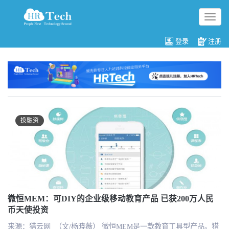
切
换
导
登录
注册
航
投融资
微恒MEM：可DIY的企业级移动教育产品 已获200万人民
币天使投资
来源：猎云网 （文/杨晓薇） 微恒MEM是一款教育工具型产品。猎