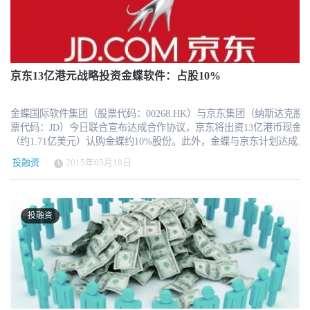
分。此外，Instart Logic还可以优化图像的尺寸、格式，进行压缩设
置等以便进行静态优化。 据称2014年公司实现了5倍的业务增长，
目前有超过400家网站在使用Instart Logic的服务，Staples、华盛顿邮
报、必胜客、TUI Group、图库Shutterstock、Evite 及Nasty Gal等均
为Instart Logic的客户。 此轮融资由Four Rivers Group与Hermes
Growth Partners领投，原有投资者A16Z、KPCB及Tenaya Capital等参
京东13亿港元战略投资金蝶软件：占股10%
投，融资所得将用于人力及研发力量扩充以及欧洲等地区的国际化
扩张。此轮过后其总融资已达9500万美元。 本文参考了多个信息来
金蝶国际软件集团（股票代码：00268.HK）与京东集团（纳斯达克股
源：businesswire.com、bizjournals.com
票代码：JD）今日联合宣布达成合作协议，京东将出资13亿港币现金
（约1.71亿美元）认购金蝶约10%股份。此外，金蝶与京东计划达成战
略合作伙伴关系，携手为中小企业提供基于云服务的ERP整合解决方
投融资
2015年05月18日
案。 金蝶国际软件集团董事局主席兼CEO徐少春表示，我们很高兴与
京东结成伙伴关系，这是金蝶发展史上的里程碑。我们将以此为契
机，整合双方庞大、优质的企业客户和用户资源，创新发展金蝶与京
东电子商务及仓储物流解决方案，加速推进金蝶云服务业务，为双方
投融资
客户提供卓越的一站式服务体验，继续领跑企业移动互联网市场。 京
东集团CEO刘强东表示，作为中国领先的企业级解决方案供应商，金
蝶是京东理想的合作伙伴。我们希望进一步探索将京东一流的电子商
务和物流IT方案与金蝶领先的ERP解决方案相集成，将整合方案迁移到
企业云平台，以更好地满足中国市场日益增长的企业级解决方案的需
求。 金蝶国际软件集团有限公司总部位于中国深圳，始创于1993 年。
金蝶为世界范围内超过400万家企业、医院和政府等组织提供软件产品