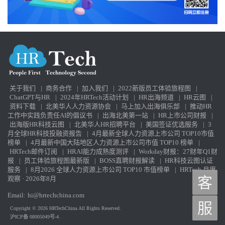
关于我们
|
商务合作
|
加入我们
|
2022新版员工体验旅程图
|
ChatGPT与HR
|
2024年HRTech活动计划
|
HR出海频道
|
HR云图
|
资料下载
|
北美华人人力资源协会
|
马上加入出海俱乐部
|
推动HR
工作中实践负责任AI的倡议书
|
出海北美第一站
|
HR上市公司财报
|
出海版HR科技云图
|
北美华人HR招聘平台
|
美国签证优选服务
|
3
月全球HR科技投融资报告
|
4月最新全球人力资源上市公司 TOP10市值
榜单
|
4月最新中国大陆地区人力资源上市公司市值 TOP10 榜单
|
HRTech邮件订阅
|
HRAI能力成熟度测评
|
Workday财报：27财年Q1财
报
|
员工体验旅程图最新版
|
BOSS直聘财报解读
|
HR科技云图认证
服务
|
8月2026 全球人力资源上市公司 TOP10 市值榜单
|
HRTech 月度
客
观察 · 2026年8月
Email:
hi@hrtechchina.com
服
Copyright © 2026 HRTechChina.All Rights Reserved.
沪ICP备 08005049号-4.