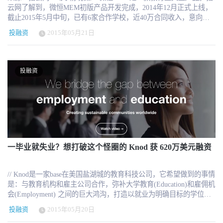
云网了解到，微恒MEM初版产品开发完成，2014年12月正式上线，
截止2015年5月中旬，已有6家合作学校，近40万合同收入，意向学
校20余家。 微恒在2013年底获得200万人民币天使投资，目前正在
投融资
2015年05月21日
与多家VC公司接触洽谈Pre-A轮融资事宜。 目前在线教育市场发展
前景良好，越来越多的学校和培训机构需要借助移动教学APP辅助面
授课程，提高学生学习效果。市场上更多的是针对个人的产品，符
合企业个性化需求的产品较少。 微恒MEM专为企业及学校市场服
投融资
务，解决纯外包项目无法产品化，纯SAAS类产品无法解决定制化需
求的问题，将产品功能模块各自独立，由学校根据当前发展需要自
行组合需要呈现的功能，自行选择颜色、模版等，自动打包生成IOS
及android原生APP，且可随时调整所有参数再生成，拼接成自己学
校的移动学堂APP。 学生可通过微恒MEM查看课程表、与老师单独
沟通交流、查资料、做作业、回顾教学视频等，微恒学生版还增加
了考试系统，后台可以收集学生做题情况并将数据反馈到老师端和
管理端。而管理版除了有各项后台信息数据之外还具有打卡签到等
一毕业就失业？想打破这个怪圈的 Knod 获 620万美元融资
功能，有效将教职工零碎时间合理利用，不知不觉中轻松完成日常
繁杂管理。 微恒MEM目前有两种收费模式：一是平台版，即按账
// Knod是一家base在美国盐湖城的教育科技公司，它希望做到的事情
号收费，68元/每账号；二是部署版，8.8万＝私有云部署版价格，这
是：与教育机构和雇主公司合作，弥补大学教育(Education)和雇佣机
种模式下企业的数据收集将在其自身后台完成。创始人马英杰告诉
会(Employment) 之间的巨大鸿沟，打造以就业为明确目标的学位教
猎云网，随着公司的发展以及现金流的增加，以后会慢慢摒弃部署
育。 Knod 和大学及企业合作，提供线上线下相结合的、基于公司
版的收费方式。 据了解，微恒创始团队2013年开始创业，创业之初
投融资
2015年05月20日
项目的、以培养职业技能为目的的教学，结业后提供本科或MBA 的
有7人，现在发展到了20多人。创始人马英杰，有多年市场销售及管