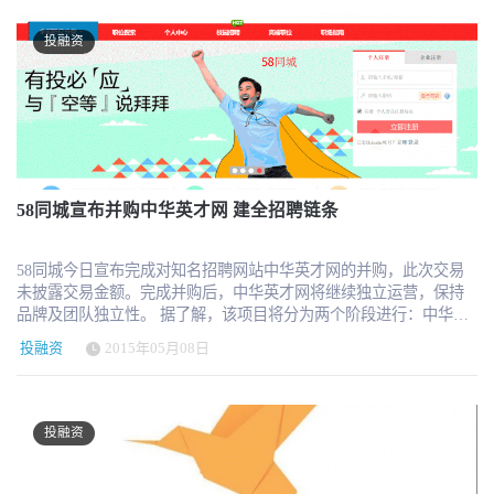
直接带来商业机会，所以在产品和用户发展的初期，免费是更合理
的模式”。 不过，他们在最新一轮融资之后还是找到了自己认可的
投融资
盈利模式。 首先是开放插件平台的授权费。今年开始，今目标的开
放插件平台会逐步有合作伙伴的垂直类、专业类产品上线，今目标
参与开放平台服务的分成，比例一般在 10% 到 20% 之间，“不会超
过 30%”。此外，他们会与智能硬件等周边办公设施企业合作，通过
接口整合来实现软硬件一体化的智能办公体系。首批合作伙伴中有
一家国内的考勤机制造商，对方会接入今目标的接口体系，让双方
的考勤记录得到整合。此外，门禁、视频监控、网络行为记录仪等
也在他们考虑的合作范围内。 其次是“企业圈”，这是文荣口中特别
58同城宣布并购中华英才网 建全招聘链条
让自己和公司兴奋的一项新服务。企业圈相当于今目标用户中，一
个权限划分更细的“朋友圈”。企业可以在今目标中彼此设定关联的情
况下互相查看对方发在“企业圈”中的公告或特定业务进展状况。同
58同城今日宣布完成对知名招聘网站中华英才网的并购，此次交易
时，公司还可以付费在更广的用户（非关联企业）时间线上展示自
未披露交易金额。完成并购后，中华英才网将继续独立运营，保持
己的广告或建立讨论组吸纳潜在用户。 但是，这样的两个盈利方向
品牌及团队独立性。 据了解，该项目将分为两个阶段进行：中华英
从我个人角度看和当前的用户结构似乎有些矛盾。 今目标获取用户
才网原母公司爱尔兰尚龙集团，将退出其在华业务，并将全权负责
投融资
2015年05月08日
的出发点是“免费”，通过免费而足够可用的通用方案来扩展此前并没
与员工相关的后续事宜。58同城在此次交易中，除了完成中华英才
有专业软件需求或者在专业服务上缺乏支付能力的企业。这些企业
网品牌等资产的并购，同时将聘用大部分团队员工。 同时，中华英
在未来开放平台上的垂直工具上会呈现出多大的支付能力和支付意
才网今日上午也发出宣布58同城收购的内部信。内部信同时表明，
愿还值得观察。 广告方面。文荣称今目标目前有 130 万家企业客
中华英才网原母公司爱尔兰尚龙集团将退出其在华业务并解除员工
投融资
户，预计年底达到 300 万。但这些客户更多是因为彼此之间先建立
合同，现已授权FESCO和所有员工谈合同解除事宜，包括补偿金的
联系才迁移或发展对方使用今目标服务，在这样的群体内做品牌推
计算和发放事宜。在解聘事宜结束后，58同城将与大部分员工重新
广能实现的转化率有多高值得商榷。退一步，如果企业主推的依然
签订新的劳动合同，来继续发展中华英才网的业务。 中华英才网成