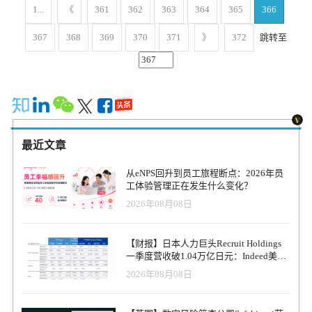
峰透露，未来OneAPM还将对所有产品进行集成、打通数据端，统一
公司来看,如果能抓住某些大数据通用需求,提供通用解决方案,扩大用
1...
《
361
362
363
364
365
366
给客户提供性能监控以及数据分析服务，提供一套覆盖浏览器、服
户基数,那么还是有机会做成billion级别的公司。另外,公司需要有技
务器到应用程序的全栈式性能管理解决方案。(童郜) 来源：新浪科
术前瞻性,培育或投资于未来潜在大数据技术,这样才能在大数据技术
367
368
369
370
371
》
372
跳转至
技
成熟之际抓住市场和用户,从而得到自身的快速发展。 via：
segmentfault
最近文章
从eNPS回升到员工旅程断点：2026年员
工体验管理正在发生什么变化？
2026年08月08日
【财报】日本人力巨头Recruit Holdings
一季度营收破1.04万亿日元：Indeed美国
收入逆势增长30%，AI招聘推动利润率升
2026年08月08日
至47.4%