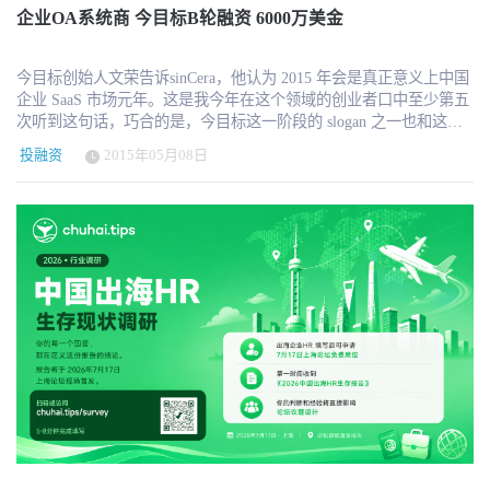
与云服务，用户数超过5000万，连续十年稳居中小企业ERP市场第一。
企业OA系统商 今目标B轮融资 6000万美金
京东是中国最大的自营式电商企业。京东拥有全国电商行业中最大的
仓储设施。截至2015年3月31日，京东在全国范围内拥有7大物流中
今目标创始人文荣告诉sinCera，他认为 2015 年会是真正意义上中国
心，在43座城市运营了143个大型仓库，拥有3,539个配送站和自提点，
企业 SaaS 市场元年。这是我今年在这个领域的创业者口中至少第五
覆盖全国范围内的1,961个区县。 此次投资的认购价格为每股4.6港元，
次听到这句话，巧合的是，今目标这一阶段的 slogan 之一也和这些
为协议签订前15个交易日金蝶每日收盘价格的平均值。预计该交易将
企业一样 —— 连接一切。 文荣在名片上给自己的后缀是“博士”，
于2015年第二季度完成。 更多详情可查看金蝶公布的事项：
投融资
2015年05月08日
一身简单运动装，创业前做的也是企业市场，产品上不和其它同类
http://kingdee.todayir.com/attachment/2015051807470100052206456_tc.pdf
明显相似，一直强调流程和功能实现而不是 UI —— 这基本上是现
其中：徐少春的股份比例较之前上升0.0002个百分点，从29.91上升到
在企业市场创业者里最容易让人觉得靠谱的“软硬件”组合。 对于免
29.93~ 京东股份占到10% 其他占到62.98.
费这件事，文荣的看法依然很坚定，它是对的，而且会一直继续下
去。今目标是一款企业 OA 产品，覆盖网页、PC 和手机客户端，其
中允许用户关联文件、邮件，保存客户记录和项目信息。其中组织
架构表作为基础的通讯录和权限体系，以此定义内部信息审核和外
部沟通权限。 在文荣看来，“免费”对他们而言是一种商业模式，而
不是一种营销模式。他们这一想法，和资方老虎环球基金很契合。
我之前也从其他创业者口中听到，因为收费模式意见不统一而被老
虎环球基金放弃，最终后者转投其它项目，想来很可能就是今目
标。文荣认为他们提供的在线 OA 是通用型产品，提供满足最基础
需求的功能，本身不自己开发专业性的垂直领域工具，理应免费。
“中国企业压力很大，生存比较艰难，他们的投入一般用在能直接获
得收入的地方，效率是第二位”，文荣说，“我们现在提供的平台不能