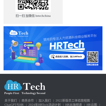
扫一扫 加微信 hrtechchina
关于我们
|
商务合作
|
加入我们
|
2022新版员工体验旅程图
|
ChatGPT与HR
|
2024年HRTech活动计划
|
HR出海频道
|
HR云图
|