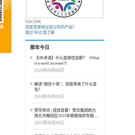
NACSHR
您是否使用过该公司的产品？
用过
听过
想了解
那年今日
【HR术语】什么是绩优加薪？（What
is a merit increase?）
2024年08月08日
解读“微信十条”，到底带来了什么变
化？
2014年08月08日
赞华快讯 | 成效显著！赞华集团助力
商丘市睢阳区2025年稳粮保供专题培
训，育强“新农人”
2025年08月08日