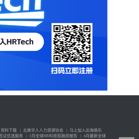
资料下载
|
北美华人人力资源协会
|
马上加入出海俱乐
签证优选服务
|
3月全球HR科技投融资报告
|
4月最新全球