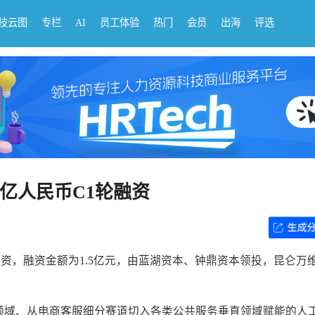
科技云图
专栏
AI
员工体验
热门
会员
出海
评选
5亿人民币C1轮融资
融资，融资金额为1.5亿元，由蓝湖资本、钟鼎资本领投，昆仑万
能领域、从电商客服细分赛道切入各类公共服务垂直领域赋能的人