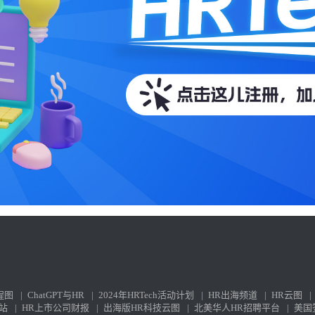
程图
|
ChatGPT与HR
|
2024年HRTech活动计划
|
HR出海频道
|
HR云图
|
站
|
HR上市公司财报
|
出海版HR科技云图
|
北美华人HR招聘平台
|
美国