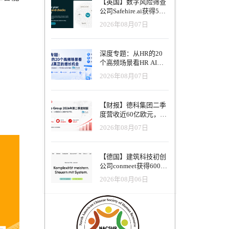
【英国】数字风险筛查
公司Safehire.ai获得50
万英镑融资，重塑招聘
2026年08月07日
风控体系
深度专题：从HR的20
个高频场景看HR AI真
正的增长机会
2026年08月07日
【财报】德科集团二季
度营收近60亿欧元，其
中AI代理已覆盖50%收
2026年08月07日
入，招聘服务进入运营
重构阶段
【德国】建筑科技初创
公司conmeet获得600万
欧元种子轮融资，用于
2026年08月06日
打造面向贸易和建筑行
业的AI操作系统