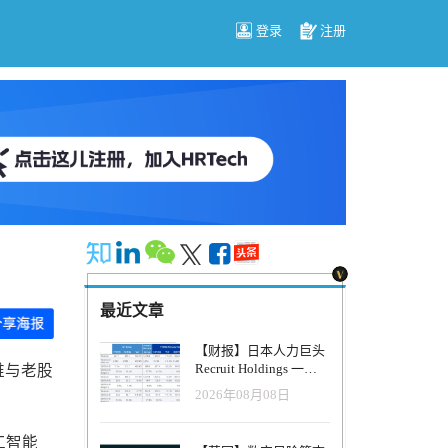
登录
注册
最近文章
【财报】日本人力巨头
Recruit Holdings 一季
维与老股
度营收破1.04万亿日
2026年08月08日
元：Indeed美国收入逆
势增长30%，AI招聘推
动利润率升至47.4%
工智能