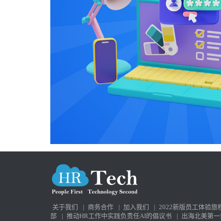
关于我们
|
商务合作
|
加入我们
|
2022新版员工体验旅
部
|
推动HR工作中实践负责任AI的倡议书
|
出海北美第一