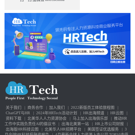
关于我们
|
商务合作
|
加入我们
|
2022新版员工体验旅程图
|
ChatGPT与HR
|
2024年HRTech活动计划
|
HR出海频道
|
HR云图
|
资料下载
|
北美华人人力资源协会
|
马上加入出海俱乐部
|
推动HR
工作中实践负责任AI的倡议书
|
出海北美第一站
|
HR上市公司财报
|
出海版HR科技云图
|
北美华人HR招聘平台
|
美国签证优选服务
|
3
月全球HR科技投融资报告
|
4月最新全球人力资源上市公司 TOP10市值