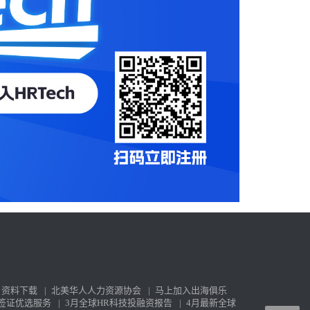
资料下载
|
北美华人人力资源协会
|
马上加入出海俱乐
签证优选服务
|
3月全球HR科技投融资报告
|
4月最新全球