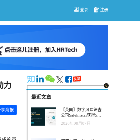
登录
注册
动力
最近文章
【英国】数字风险筛查
公司Safehire.ai获得50
万英镑融资，重塑招聘
2026年08月07日
风控体系
全集成的员