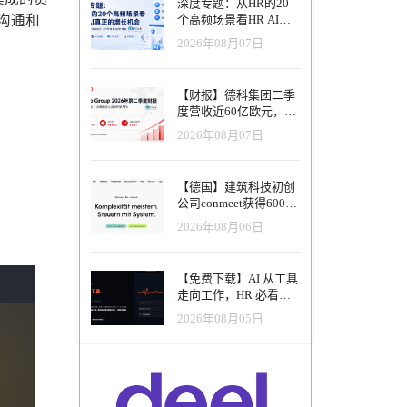
深度专题：从HR的20
沟通和
个高频场景看HR AI真
正的增长机会
2026年08月07日
【财报】德科集团二季
度营收近60亿欧元，其
中AI代理已覆盖50%收
2026年08月07日
入，招聘服务进入运营
重构阶段
【德国】建筑科技初创
公司conmeet获得600万
欧元种子轮融资，用于
2026年08月06日
打造面向贸易和建筑行
业的AI操作系统
【免费下载】AI 从工具
走向工作，HR 必看五
大变革｜2026 年 8 月
2026年08月05日
HRTech 行业观察报告