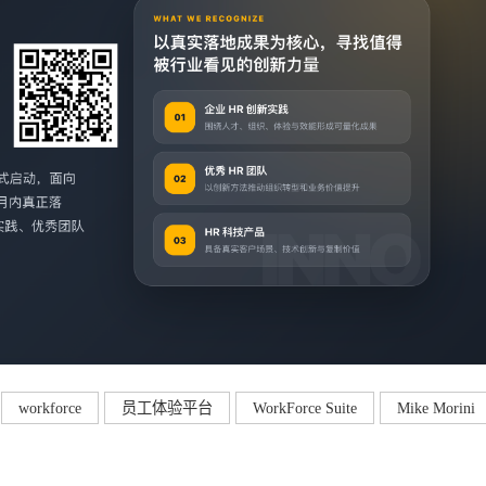
workforce
员工体验平台
WorkForce Suite
Mike Morini