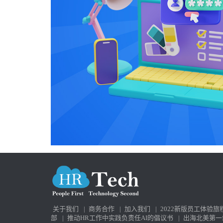
关于我们
|
商务合作
|
加入我们
|
2022新版员工体验旅
部
|
推动HR工作中实践负责任AI的倡议书
|
出海北美第一