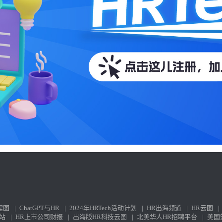
程图
|
ChatGPT与HR
|
2024年HRTech活动计划
|
HR出海频道
|
HR云图
|
站
|
HR上市公司财报
|
出海版HR科技云图
|
北美华人HR招聘平台
|
美国