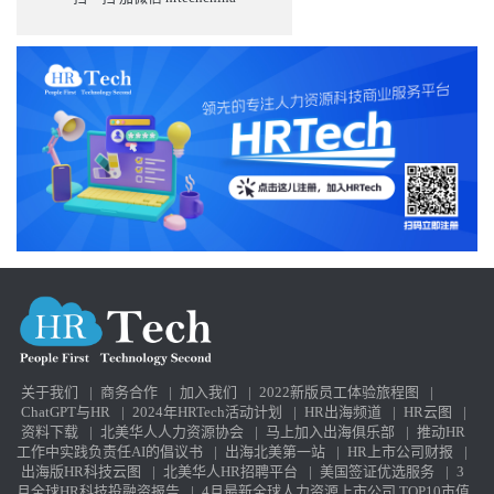
关于我们
|
商务合作
|
加入我们
|
2022新版员工体验旅程图
|
ChatGPT与HR
|
2024年HRTech活动计划
|
HR出海频道
|
HR云图
|
资料下载
|
北美华人人力资源协会
|
马上加入出海俱乐部
|
推动HR
工作中实践负责任AI的倡议书
|
出海北美第一站
|
HR上市公司财报
|
出海版HR科技云图
|
北美华人HR招聘平台
|
美国签证优选服务
|
3
月全球HR科技投融资报告
|
4月最新全球人力资源上市公司 TOP10市值