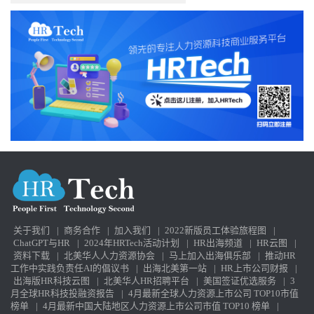
关于我们
|
商务合作
|
加入我们
|
2022新版员工体验旅程图
|
ChatGPT与HR
|
2024年HRTech活动计划
|
HR出海频道
|
HR云图
|
资料下载
|
北美华人人力资源协会
|
马上加入出海俱乐部
|
推动HR
工作中实践负责任AI的倡议书
|
出海北美第一站
|
HR上市公司财报
|
出海版HR科技云图
|
北美华人HR招聘平台
|
美国签证优选服务
|
3
月全球HR科技投融资报告
|
4月最新全球人力资源上市公司 TOP10市值
榜单
|
4月最新中国大陆地区人力资源上市公司市值 TOP10 榜单
|