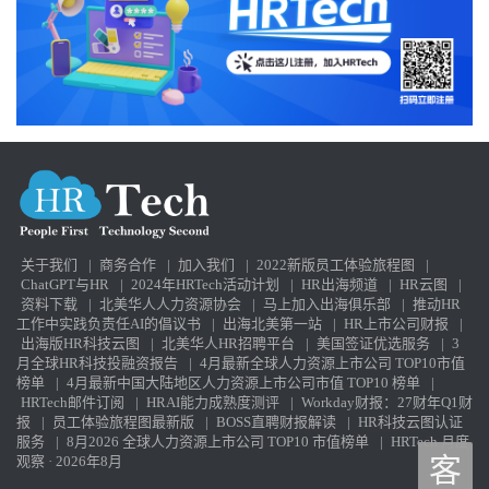
关于我们
|
商务合作
|
加入我们
|
2022新版员工体验旅程图
|
ChatGPT与HR
|
2024年HRTech活动计划
|
HR出海频道
|
HR云图
|
资料下载
|
北美华人人力资源协会
|
马上加入出海俱乐部
|
推动HR
工作中实践负责任AI的倡议书
|
出海北美第一站
|
HR上市公司财报
|
出海版HR科技云图
|
北美华人HR招聘平台
|
美国签证优选服务
|
3
月全球HR科技投融资报告
|
4月最新全球人力资源上市公司 TOP10市值
榜单
|
4月最新中国大陆地区人力资源上市公司市值 TOP10 榜单
|
HRTech邮件订阅
|
HRAI能力成熟度测评
|
Workday财报：27财年Q1财
报
|
员工体验旅程图最新版
|
BOSS直聘财报解读
|
HR科技云图认证
服务
|
8月2026 全球人力资源上市公司 TOP10 市值榜单
|
HRTech 月度
观察 · 2026年8月
客