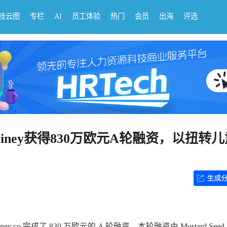
科技云图
专栏
AI
员工体验
热门
会员
出海
评选
ney获得830万欧元A轮融资，以扭转
y.co 完成了 830 万欧元的 A 轮融资，本轮融资由 Mustard Seed Pa