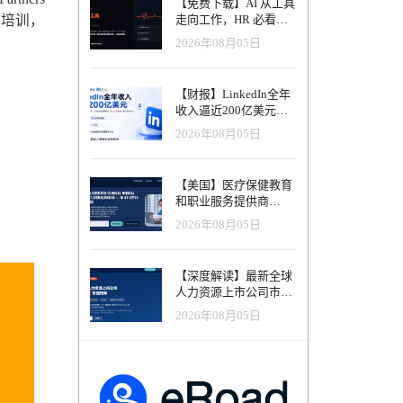
【免费下载】AI 从工具
婴师培训，
走向工作，HR 必看五
大变革｜2026 年 8 月
2026年08月05日
HRTech 行业观察报告
【财报】LinkedIn全年
收入逼近200亿美元，
AI招聘产品进入规模化
2026年08月05日
应用阶段
【美国】医疗保健教育
和职业服务提供商
Advanced eClinical
2026年08月05日
Training获得融资，以
加速医疗卫生人才队伍
建设
【深度解读】最新全球
人力资源上市公司市值
榜单（2026年8月）-涨
2026年08月05日
幅最高的不是AI软件，
而是传统人力服务商