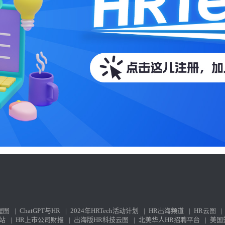
程图
|
ChatGPT与HR
|
2024年HRTech活动计划
|
HR出海频道
|
HR云图
|
站
|
HR上市公司财报
|
出海版HR科技云图
|
北美华人HR招聘平台
|
美国