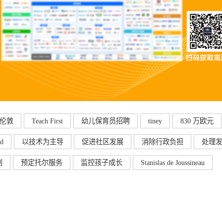
伦敦
Teach First
幼儿保育员招聘
tiney
830 万欧元
ld
以技术为主导
促进社区发展
消除行政负担
处理
划
预定托尔服务
监控孩子成长
Stanislas de Joussineau