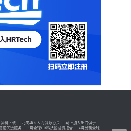
资料下载
|
北美华人人力资源协会
|
马上加入出海俱乐
签证优选服务
|
3月全球HR科技投融资报告
|
4月最新全球