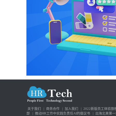
关于我们
|
商务合作
|
加入我们
|
2022新版员工体验旅
部
|
推动HR工作中实践负责任AI的倡议书
|
出海北美第一