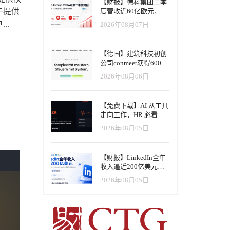
【财报】德科集团二季
于提供
度营收近60亿欧元，其
中AI代理已覆盖50%收
..
2026年08月07日
入，招聘服务进入运营
重构阶段
【德国】建筑科技初创
公司conmeet获得600万
欧元种子轮融资，用于
2026年08月06日
打造面向贸易和建筑行
业的AI操作系统
【免费下载】AI 从工具
走向工作，HR 必看五
大变革｜2026 年 8 月
2026年08月05日
HRTech 行业观察报告
【财报】LinkedIn全年
收入逼近200亿美元，
AI招聘产品进入规模化
2026年08月05日
应用阶段