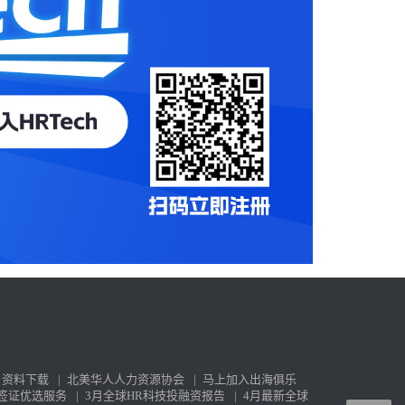
资料下载
|
北美华人人力资源协会
|
马上加入出海俱乐
签证优选服务
|
3月全球HR科技投融资报告
|
4月最新全球