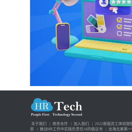
关于我们
|
商务合作
|
加入我们
|
2022新版员工体验旅
部
|
推动HR工作中实践负责任AI的倡议书
|
出海北美第一