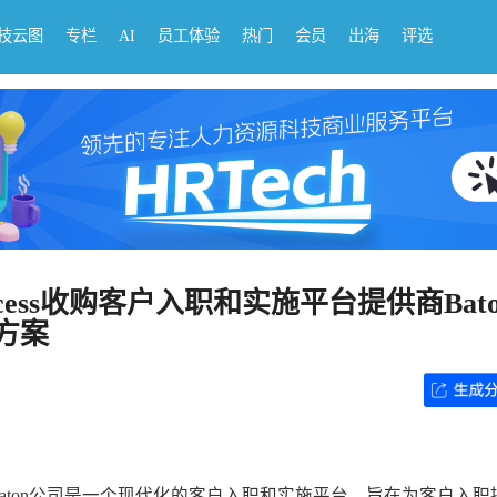
科技云图
专栏
AI
员工体验
热门
会员
出海
评选
ccess收购客户入职和实施平台提供商Bat
方案
on公司，Baton公司是一个现代化的客户入职和实施平台，旨在为客户入