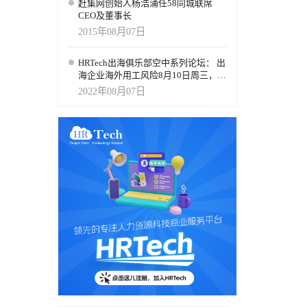
赶集网创始人杨浩涌任58同城联席
CEO及董事长
2015年08月07日
HRTech出海俱乐部空中系列论坛： 出
海企业海外用工风险8月10日周三，火
热报名中
2022年08月07日