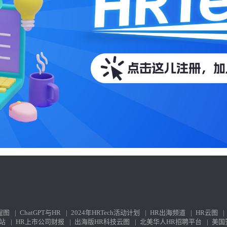
程图
|
ChatGPT与HR
|
2024年HRTech活动计划
|
HR出海频道
|
HR云图
|
站
|
HR上市公司财报
|
出海版HR科技云图
|
北美华人HR招聘平台
|
美国