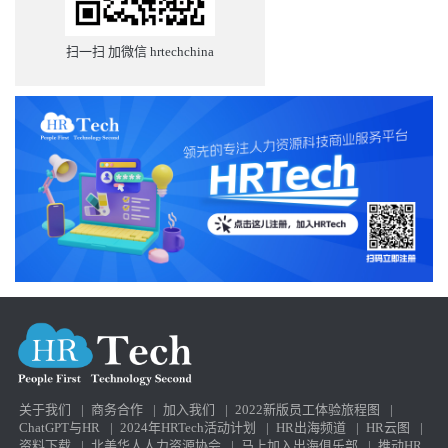
扫一扫 加微信 hrtechchina
关于我们
|
商务合作
|
加入我们
|
2022新版员工体验旅程图
|
ChatGPT与HR
|
2024年HRTech活动计划
|
HR出海频道
|
HR云图
|
资料下载
|
北美华人人力资源协会
|
马上加入出海俱乐部
|
推动HR