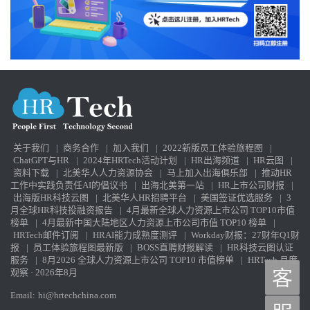
关于我们
|
商务合作
|
加入我们
|
2022新版员工体验旅程图
|
ChatGPT与HR
|
2024年HRTech活动计划
|
HR出海频道
|
HR云图
|
资料下载
|
北美华人人力资源协会
|
马上加入出海俱乐部
|
推动HR
工作中实践负责任AI的倡议书
|
出海北美第一站
|
HR上市公司财报
|
出海版HR科技云图
|
北美华人HR招聘平台
|
美国签证优选服务
|
3
月全球HR科技投融资报告
|
4月最新全球人力资源上市公司 TOP10市值
榜单
|
4月最新中国大陆地区人力资源上市公司市值 TOP10 榜单
|
HRTech邮件订阅
|
HRAI能力成熟度测评
|
Workday财报：27财年Q1财
报
|
员工体验旅程图最新版
|
BOSS直聘财报解读
|
HR科技云图认证
服务
|
8月2026 全球人力资源上市公司 TOP10 市值榜单
|
HRTech 月度
观察 · 2026年8月
客
Email:
hi@hrtechchina.com