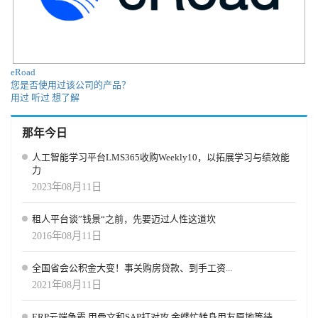
eRoad
您是否使用过该公司的产品？
用过
听过
想了解
那年今日
人工智能学习平台LMS365收购Weekly10，以拓展学习与绩效能
力
2023年08月11日
租人平台谈”钱景“之前，先要迈过人性这道坎
2016年08月11日
全国省会公积金大变！事关购房贷款、到手工资...
2021年08月11日
ERP云端争霸 甲骨文和SAP打对攻 金蝶忙转身用友原地等待