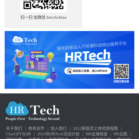
扫一扫 加微信 hrtechchina
关于我们
|
商务合作
|
加入我们
|
2022新版员工体验旅程图
|
ChatGPT与HR
|
2024年HRTech活动计划
|
HR出海频道
|
HR云图
|