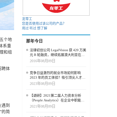
龙零工
您是否使用过该公司的产品？
用过
听过
想了解
全球五个地
那年今日
体系重
法律初创公司 LegalVision 获 420 万美
理和组
元 B 轮融资，继续拓展澳大利亚在线
法律市场
2016年08月09日
招聘体
竞争日益激烈的就业市场如何影响
2023 年的员工体验？吸引顶尖人才，
培养员工更高的应变能力
2023年08月09日
【调研】2021第二届人力资本分析
（People Analytics）在企业中职能发
展与应用实践调查
业遇到
2021年08月09日
”的简