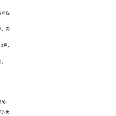
查流程
测、实
流程，
险。
风险。
据的岗