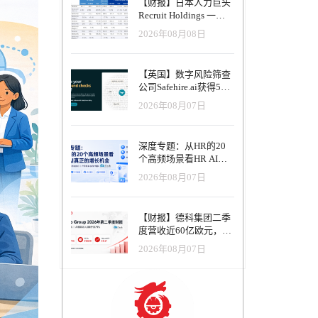
【财报】日本人力巨头
Recruit Holdings 一季
度营收破1.04万亿日
2026年08月08日
元：Indeed美国收入逆
势增长30%，AI招聘推
动利润率升至47.4%
【英国】数字风险筛查
公司Safehire.ai获得50
万英镑融资，重塑招聘
2026年08月07日
风控体系
深度专题：从HR的20
个高频场景看HR AI真
正的增长机会
2026年08月07日
【财报】德科集团二季
度营收近60亿欧元，其
中AI代理已覆盖50%收
2026年08月07日
入，招聘服务进入运营
重构阶段