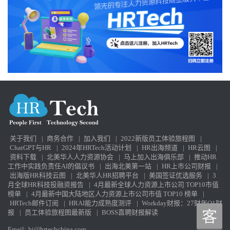
关于我们
|
商务合作
|
加入我们
|
2022新版员工体验旅程图
|
ChatGPT与HR
|
2024年HRTech活动计划
|
HR出海频道
|
HR云图
|
资料下载
|
北美华人人力资源协会
|
马上加入出海俱乐部
|
推动HR
工作中实践负责任AI的倡议书
|
出海北美第一站
|
HR上市公司财报
|
出海版HR科技云图
|
北美华人HR招聘平台
|
美国签证优选服务
|
3
月全球HR科技投融资报告
|
4月最新全球人力资源上市公司 TOP10市值
榜单
|
4月最新中国大陆地区人力资源上市公司市值 TOP10 榜单
|
HRTech邮件订阅
|
HRAI能力成熟度测评
|
Workday财报：27财年Q1财
报
|
员工体验旅程图最新版
|
BOSS直聘财报解读
客
Email:
hi@hrtechchina.com