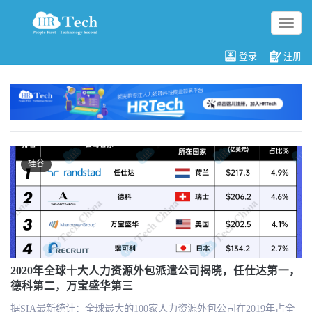
切
换
导
登录
注册
航
硅谷
2020年全球十大人力资源外包派遣公司揭晓，任仕达第一，
德科第二，万宝盛华第三
据SIA最新统计：全球最大的100家人力资源外包公司在2019年占全