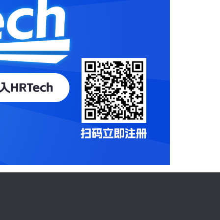
型至关重
定更好的
更进一步
力趋势实
公司在多个
在这种环
明智的战
）、保留
员分析功能
入的情
时分析数
上实现了
er研究显
根
售提高
驱动因
理角色时，
敬业度很
％的人同时
，他们已经
专门且全
间。（了
RO希望在
备如何都
作机会将
度评估结
。 以
理进行有
实施能够
tegy
” 关
，带领大家
工具中的
ure-of-