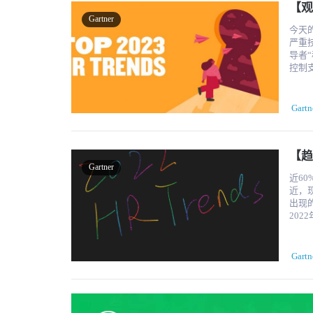
【观
更好的判断。 公司利用预测分析技术
们有
Gartner
需求
准备
今天
力。 1.2 自然语言处理 自然语言处理（NLP）是人工智能的一个独特领域，致力于理解和解读
资源
严重技能短缺的前
人类
投资。
导者
图。
作的效
控制支
1.3 欺诈检测 在欺诈检测领域，企业普
我们
资源
损害
所文化
个未
法。
掷地有
的业务战略，
的能
Gartn
Ga
间发生
欺诈
乎也有
的变
欺诈团
司打算
作稳
人工智能举措改进决策
2023 年采取了这
【趋
防止他们离开
力，
界中
Gartner
必须
主动
员工
近60
也会影
道德影
增加了通
近，
多功能性 紧随变革管理的到来是劳动力的多功能性。 在
和战略 领导者必须首先掌握人工智能的潜在效益和风险，并将这一认识与
正稳
出现的更大的
保留
起来
处不在
20
所需人
支持，确保达成共同愿
采用生成
趋势可能会在工
您当
调要
的方
人力资
任空
与总体业务目标保持
风险
生了变化。 人力资源趋势1.培养关键技能 
在整
Gartn
金支
源技
普遍做法
性，
招聘
采用
性。它可能
才库，为您的
家。 最近的一份风险投资报告显示，去年人工智能初创企业获得了前所未有的 200 亿美元融
人力资源
过渡
越受欢迎
资。
做好准备 "变革疲劳 "是当今的一个流行词，因为员工
成了这种需求。 "我们不能像以
薪更
有重要的战略意义。 2.
来应