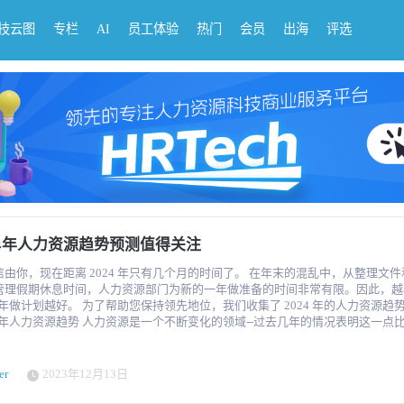
科技云图
专栏
AI
员工体验
热门
会员
出海
评选
24年人力资源趋势预测值得关注
你，现在距离 2024 年只有几个月的时间了。 在年末的混乱中，从整理文件和文书工
管理假期休息时间，人力资源部门为新的一年做准备的时间非常有限。因此，越
 为了帮助您保持领先地位，我们收集了 2024 年的人力资源趋势预测。
 人力资源是一个不断变化的领域--过去几年的情况表明这一点比以往任
OVID-19 和远程工作革命到让人工智能成为现实的技术进步，已经有
让人力资源专业人士保持警惕--这些变化将持续到 2024 年。 前人力资源律师、Work
eld 公司创始人兼首席执行官Jared Pope认为，在您为今年的结束和明年的计划
er
2023年12月13日
内容。 人工智能自动化和数据决策 毫无疑问，人工智能是过去几年中发
、最具革命性的变革之一--2023 年，人工智能的热潮预计将持续到新的一年。 "Pop