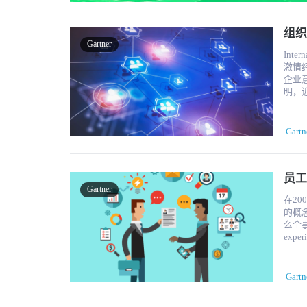
说："现
人为
可持续性
时，需要考虑情
组织
前和未来的
Gartner
个关键的重点。 "我们如何创造
Interna
力？" 他观察到的另一个趋势是员工寻求更多非正式的领导机会。 "Bagga说："人们正在关注
激情经
他们
企业
整个团队的表现
明，近66
子来引导他们
发现
员工的唯一支持
其内
经理
的机
Gartn
教练和导
关于
42%
在某
要开始做
的技能和人才联系起来。 
员工
找可
流动性是组织必须关
略。" 组织需要保持适应性，愿意在短时间内改变计划以应对内部或外部的转变。 "一旦你创
Gartner
动，即
在2
建了
对于职
的概
战略上。你
副总裁Larry
么个事儿。 员工体验是员工与组织的文化、技
行准备。 巩固对海外人才库的访问。"如果你需要特定的
将你的
experi
作参
见度 Fuel50的研究表明，企业正在寻求转向更广泛的人才观，即Fuel50所说的 "地平线人才
employee h
能需
库"
员工敬业度得
率，也是为了规
工）
大的
#MeT
Fu
Gartn
正在
说，
访者
程。
将是他们2022年
能，F