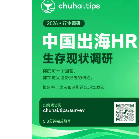
和整个
外流，
到研
了 30
五年
程序订阅或健身房
前沿。 以辉瑞公司为代表的制药行业展示了合作的力量。与人工智能初创
革计
中。" 组织正在创造新的角色来解决这个问题，他说，但他主张在思维方式上有一个更根本的
司会议或进行面
药物发现
问题，还
改变，
间表
道德
人力资源 企业要发展，员工也要发展。大多数求职者也
员工
效。 人力资源领导者必须战略性地思考如何提供创造性的福利待遇，以继续确保工作稳定
使用人工
虽然
余的。 "如果一个员工需要五种技能来完成一项工作，那么他们目前拥有的
性、留住人
招聘
身的忠
种在五年后
20
影响，确保人
他们
多余的，所
者的
引发
虑到员工的感受。 他们建议将
复性或
为未来的工作做好准
支持变得
特定
的一些
导者磨练以下技能： 衡量
了一
涯，
和变革管理 员工很容易抵制工作场所的变化-
供建设性的反馈和指导
化的平稳过渡
明确
做的工作类型。 即使这种变化
级 这些基本的领导技能对于建立和培养有凝聚力和协作的跨国团队至关重要。确保您的领导
增的需
对话，可
域中航
者具
员工
势和
领导肯
糟糕的经理。 5. 将人力资源技术和
利的
估预测
的人
程和混
潜力。 未来的征程需要在拥抱技术进步与维护以人为本的工作场所核心价
市场
革对员工来说
字通
的平
"人
动化流程是
领导
一个看法
但是
对挑
"一
动力管理和工资单。 现代
员工的工作流程造
薪酬
"从组织
馈，这些
性或强制性的变革方法
源团
的角
于人力资源趋
请阅读
工作
未来的领导力 建立一支更有弹性的员工
革之