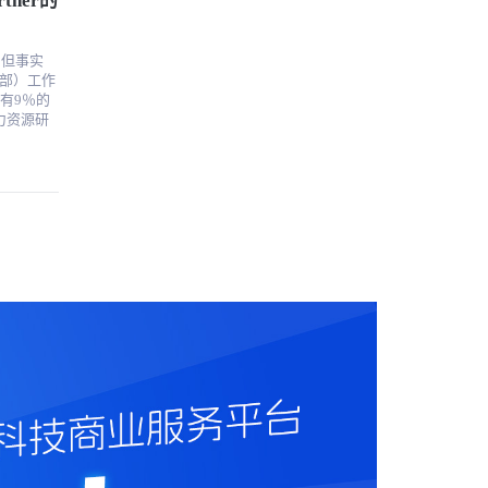
ner的
务界面，
Works和
组织也在
细信息，
型。 为
者和顾
人工智能
同意现有绩
部）工作
得其反。
有9％的
资源战
bot是
引人入胜
社会，世代
一切都是
绩效
正在投入
利用
借此机会
目是典型
ner的预
理，工作
为他们的
而提高员
这些问题
与发展、
进行有关
更多：
反馈性能的方
之二的职位
技术将适
效得多。
3.2
培训的依
以识别新
新技术的
管理（由高
年的下一个
对自己的
总体而
得自己对将