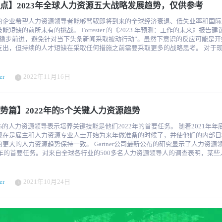
点】2023年全球人力资源五大战略发展趋势，仅供参考
，通过分析历史销售信息和市场趋势来预测某些商品的
能力执行的任务。公司还打算重塑经理人渠道，因为目前的经理人渠道允许那些
。通过避免缺货，预测分析可帮助企业优化生产和库存水平，最终降低成本并提
的人担任主管。这两项举措结合在一起，可以从根本上重塑下一个管理职位的人
的企业希望人力资源领导者能够驾驭即将到来的全球经济衰退、低失业率和国际
专业人士还打算在重建管理者习惯和消除妨碍合格专业人士开展工作的流程障碍
所未有的挑战。 Forrester 的《2023 年预测：工作的未来》报告建议公司领
语言的复杂性。NLP 算法对文本数据进行细致入微的检查，提取细微的含义、
RedThread 在 2022 年底进行的一项调查发现，自 2020 年以来，管理者协
“稳步前进，避免针对当下头条新闻采取被动行动”。虽然下意识的反应可能是开
这不仅能让企业深入了解客户反馈，还能简化客户服务互动，促进量身定制内容
率下降了 12%，因此，要想全面提升员工绩效，就必须重视管理者的发展。 组织文化
出，但持续的人才短缺在采取任何措施之前需要采取更多的战略思考。 对于现代人力
遍担心欺诈活动可能带来的经济损失、法律后果和声誉
以前说过，现在还要再说一遍--组织文化对组织的成功至关重要。"2023 年，你
专业人士来说，所有这些都是正在面对的问题。随着 2023 年的临近，并有可能
。欺诈的性质错综复杂，尤其是当欺诈行为复杂且具有针对性时，有必要采取多
优先级将决定你的公司是繁荣还是落后"，这是 Great Places to Work 提出的
知领域的一年，这五大人力资源趋势可以作为指南针，帮助您制定敏捷、跨国和
这涉及机器学习、行为分析和自然语言处理的融合，以及人工智能在分析大量数
声的观点，而这一因素在 2024 年的人力资源趋势中将继续占据重要地位。41%
以帮助企业保持领先地位。 1. 专注于变革管理 在过去三年中，市场环境一夜之
力。这些分析方法的协同作用可以识别出与常规不同的异常情况或模式，从而发
er
2022年11月16日
rtner 受访者认为，混合工作形式是员工与工作之间联系减弱的罪魁祸首，许多其
变化，迫使企业迅速转向，彻底改革业务路线图，并重新调整优先事项。 有了如此多
活动，如不正常的消费模式或交易。此外，人工智能仔细检查用户网络的能力有
同感。CNBC 报道了一份 "简历生成器"（Resume Builder）报告，其中指出，9
化，人们对自己的工作保障失去信心是很自然的。根据最近的研究，60%的专业
伙，从而采取先发制人的措施阻止访问并挫败进一步的非法活动。 2. 领导者如何利用
在 2024 年底之前推行重返工作岗位政策。据《福布斯》报道，超过 27% 的
定性列为坚持当前雇主的主要原因之一。公司需要找到让员工相信工作稳定性的
 人工智能的成功融合需要精心制定的战略和不同利益相关者的共同努
一举措。 2024年人力资源领导者的五大要务报告指出："要想让文化在混合世
势篇】2022年的5个关键人力资源趋势
去寻找他们认为更安全的职位。 Gartner最近的一份报告建议道;“人力资源领导者
而企业领导者在确保此类举措取得成功方面发挥着关键作用。领导者和高管需要
取得成功，领导者必须有意识地开展工作，使员工与文化保持一致和联系。报告
帮助员工驾驭变化，减轻变化可能对他们的工作产生积极作用，更重要的是，他
的态度，包括战略性分配充足的资金、人才招聘和发展、与外部实体合作，以及
的文化联系通过工作本身扩散时，如何将其提升43%，并在2024年人力资源趋
%的人力资源领导表示培养关键技能是他们2022年的首要任务。 随着2021年年
响工作效果。采用与公司的市场发展一起的变革管理策略至关重要。 2. 提高劳动力的
响。以下主要方法阐述了领导者如何有效利用人工智能计划来加强决策： 2.1 制定愿景
过情感接近建立联系和关注基于微观的群体体验。 人力资源技术成为优先事项 我们
现在是雇主和人力资源专业人士开始为来年做准备的时候了，并使他们的内部目
当今的市场环境下，是时候关注员工
总体业务战略结合
固地处于数字化时代，企业正迅速意识到紧跟技术进步所带来的好处和挑战。人
人力资源趋势保持一致。 Gartner公司最新公布的研究显示了人力资源领导人在
了。随着经济衰退的临近，经营精益业务至关重要。在招聘中投入更多资金可能
。在领导者向组织阐明自己的意图和目标时，沟通是最重要的，它可以促进利益
，76% 的人力资源领导者似乎都同意，如果在未来 12-24 个月内不能在其结
22年的首要任务。对来自全球各行业的500多名人力资源领导人的调查表明，某些
才的答案，特别是被招聘者无法保证满足当今企业所需的特定技能组合。 相反，发展
景。 谷歌首席执行官Sundar Pichai阐述了人工智能整合的全面愿景，强
性人工智能，组织的成功将受到极大影响。 在这份报告的帮助下，有两个值得注意
作场所表现出来。 虽然调查结果与以前的研究中的类似趋势一致，但Gartner
前员工的专业知识，以满足不断变化的业务需求。研究表明，当公司考虑现有团
创造一个更加互联和智能的世界。这种远见卓识的方法指导着谷歌的人工智能计
面值得考虑，一是员工处理人力资源技术的准备情况，二是采用技术和人工智能
源咨询总监Arj Bagga表示，鉴于COVID-19的出现，他们的优先事项的驱动
缺职位时，会提高员工的满意度和保留率。培养杰出人才可以增强韧性并提高敏
一致。 2.2 战略投资和资金分配 高管应全面分配资源，而不仅仅是提供资
和道德问题。BW People撰文介绍了这一领域的一些困难和风险，强调了不兼容
多年来，公司优先努力提高其劳动力的技能已成为
个组织中推广由现有团队成员领导的跨国、多领域知识和技能共享计划。利用组
er
2021年10月24日
持。重点在于确保和培养合适的人才，并确保组织拥有必要的技术基础设施。这
术、错失战略洞察、资源浪费、扩展困难、安全漏洞，以及在没有做好准备的情
，但这一趋势因大流行病而变得更加强烈。 "改变的事情是围绕着培养技能的紧迫
让现有员工队伍做好准备，以快速调整并适应不断变化的市场潮流。利用全球自
专家，如数据分析师、人工智能工程师和其他能够设计、开发和部署人工智能系
技术所带来的其他各种问题。如果企业认真对待 2024 年这一人力资源新趋势，
比以往任何时候都更重要，"Bagga说。 企业需要调整他们的方法--在许多情况下，
内部团队提供额外支持。 3. 提供累进式薪酬和福利 关于薪酬和福利的讨论越来
技术和人工智能方面采取知情且深思熟虑的行动。 变革管理--在采用变革之前为变革
到数字优先的模式--已经快速跟踪了对数字技能的关注。获得海外人才的机会有
，它们很可能在 2023 年仍然是人力资源的顶级趋势。 面对通货膨胀，没有什么比加
领导者们现在已经认识到，分配足够的资金来培育和推动人工智能项目作为长期
经常面临大量变革，却没有足够的资源
前那样获得相同的人才库，所以如果我们考虑到从美国、英国
能说明问题了。但对于预算严格的公司来说，更具成本效益的薪酬提升可以帮助
3 促进合作与伙伴关系 我们鼓励领导者促进与外部实体（从技术供应商
对这些变革。据报道，经历过这种变革疲劳的员工，其留任意愿下降了 42%，