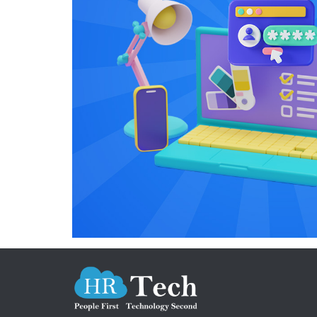
查，
要申请
员工
要。 使用持续绩效管理的公司中有66％的公司可以全年提高生产力，而没有执行绩效的公司
透明
管理
中只有
的策
例和
领域
境中，员
略决
率（63％比 41％）。
角色 Gartner研究显示，2010年，公司平均每位经理人在培训上的支出为471美元，在过去10年
可帮
管理
中，
报，
据并准确描述
零净
这些
同效应 根据《哈佛商业评论》，超过90％的企业领导人同意敬业的员工表现
示，到2
据 
评论
如何
20％。 员工体验直接影响组织的发展，客户体验，收入，员工和客户保
素。
HR领导者应关注三件
工体
高。到
机会设计职业发展道路 
（Ga
Me
智能的
一个
享受
在人工
面的
解更多：https
未来
能有效地协同工作。 现
已经
流失，
沟通
构远
力资
意义的协作以提高绩效。 这
为劳动力
HBR的见解
个方
决策 使用敏捷系统进行持续的绩效管理和反馈 确保绩效管理软件上提供员工敬业度奖励、表
于未
彰和双向沟通等功能 使用
一起关注和了
有趣
https:
差距。 幸运的是，数据已经从多个不同的来源流入，无论是人才管理、员工
平台。2