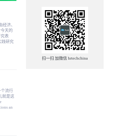
一个人或
研究表
查和改善
职业发展
与合适的
扫一扫 加微信 hrtechchina
，
织使用。
组织需要
的战
一个流行
个计划或
儿就是这
tions an
足这种技
了推动效
商和临时
 在
 企业
30%的受
的工作流
的人说这
能力和技
于你"，
。 最