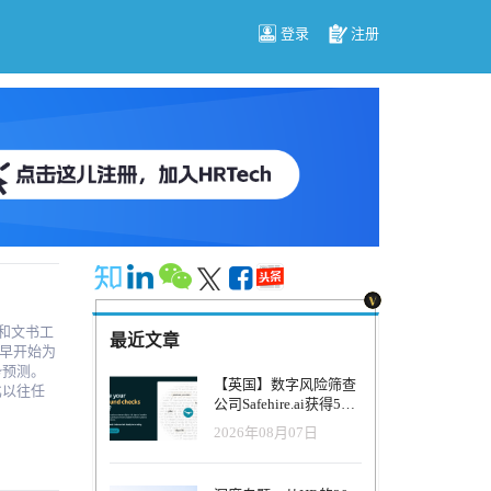
登录
注册
最近文章
早开始为
【英国】数字风险筛查
公司Safehire.ai获得50
万英镑融资，重塑招聘
2026年08月07日
风控体系
做准备时，
e