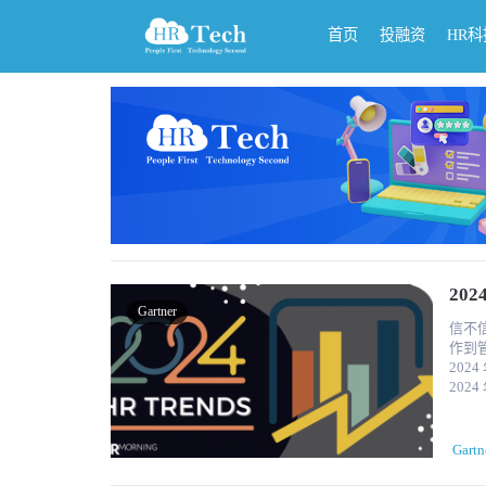
首页
投融资
HR
20
Gartner
信不信由
作到
2024 年做计划越好。
2024 年人力资源趋势
何时候都更加正确。 从 C
很多变化
Shi
Gartn
以下是您应该关注的
展最快