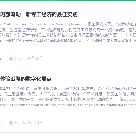
在的经理人角色的性质与三、五年前非常不同。 "很多员工都很疲惫，所以他们业绩的
本的业务战略）是脱颖而出的基础。
面临风险。经理的作用是能够帮助建立这种复原力。" 雇主在提拔员工进入管理岗位
感和人际关系技巧。 Gartner的研究发现，45%的人力资源领导人将把培养当
内部流动：新零工经济的最佳实践
领导人作为他们2022年的首要任务。 Bagga建议，发展领导者的情感技能应该是一
一种围绕同理心的心态，并为管理人员提供更多的同理心的能
l Mobility: Best Practices for the New Gig Economy 零工经济来了。也被称为自由经济、
济、创造者经济等等，吉格经济是对我们完成工作方式的一种技术颠覆。 这对今天的
的个人贡献，以及他们在哪里可以在整个组织中发挥辅导和指导作用，而不是对
意味着什么？ 思考你的员工的技能和技能准备情况正变得越来越重要。CEB的
承担正式责任。 他说，许多公司正通过让许多人戴上非正式的指导或领导帽
%的组织在未来3-5年内将面临内部技能短缺。 Fuel50的全球人才流动最佳实践研究
的员工度过艰难时期。 整个组织中教练角色的多样化也可能减少一个经理作为
，一半的员工同意在组织外找到一个角色比在内部更容易。这凸显了企业需要审
人所承受的压力。 "教练的概念已经从向员工提供每项技能反馈的人，转变为
部流动的做法，以支持其人才的保留，特别是盖洛普的研究表明，当员工看不到
人更像是整个企业中合适专家的经纪人。他们的作用是确定技能需求，并将员工
会时，他们会离开企业。相反，他们会去那些能够看到明确的发展道路的组织。 同样
er
2021年09月28日
师配对，而不是总是自己提供这种辅导和指导。" 人力资源趋势4：工作计划的未来
职业敏捷性的研究发现，86%的员工认为他们今天拥有的技能和才能并没有被组
的人力资源领导选择了对未来工作的规划作为他们2022年的主要任务。 "人力资源领导需
种程度上，我们需要创造透明度，以便能够将员工拥有的未开发的技能和人才与
的事情之一是情景规划，作为其战略思维的一部分"。 这涉及到评估和评价数据，寻
根据Gartner人力资源实践副总裁Lauren Smith的说法，有两种类型的
体验战略的数字化要点
能影响业务连续性的趋势，并围绕这些情景创建应急计划，而不仅仅是一个固定
注的。 · 角色对角色的流动，即员工在组织内改变角色。 · 基于项目的流
员工可以将部分工作时间用于其正常工作流程和团队之外的另一个项目。 这两种情况
000年初，组织对员工满意度感兴趣。后来在2010年左右，人们的兴趣转移到了
一个战略，要愿意在不断变化的情况下对其进行迭代和调整，而不是固定在那一
业发展都是非常重要的，而领导者则发挥着不可或缺的作用。 NetApp公司的全球人才
念--员工敬业度。今天，人们的关注点正在转向一个新的维度，即员工体验，事
需要能够在需要的时候修改它"。 Bagga建议组织通过思考情景规划从两个方面进
 McAlister说得非常好。 "[管理者]应该是人才的净输出者。这是一个伟大的目标，
术和物理环境互动的结合。（Employee
人才，想一想你是否愿意以不同的工
影响力扩散到整个组织，你曾经管理过的人现在在不同的业务领域。 扩大人才库的可
ence is the combination of culture, technology and physical environmental interac
数引进这些人才。与其招聘全职员工，你能否利用海外的临时工或兼职工人来满
as with the organization.） 到2022年，在员工体验方面进行持续投资的企业将实现
求？或者你可以让这个角色完全虚拟？" 识别技术，使你的组织受益。这既是为
。地平线人才库的特点是，企业利用其内部人才库和临时工（即兼职雇员、承包
分净提升10个百分点。 - Gartner 根据Gartner的说法，员工体验将为组织带来巨
划劳动力的数字化。 人力资源趋势5：多样性、公平和包容 社会变革运动，如
的技能和能力。但他们也有系统和技术，使他们能够看到内部和外部的人才优势。
价值，从而提高员工的敬业度，除此之外，还能增加对关键IT项目业务成果的影响。
oo和 Black Lives Matter运动，在过去几年中占据了美国公共讨论的主要位置。 Bagga
el50全球人才流动最佳实践研究中，55%的受访者目前利用了临时工队伍，但只有
er
2020年08月24日
利用数字工作场所等现代技术，提供一个简单、无缝和直观的界面，以简化员工
这是多样性、公平和包容现在成为人力资源领导人更优先考虑的原因之一，25%
对其内部和外部的人才基准力量有可见性。为了确保企业能够有效地利用现有的
这导致了员工体验、效率和生产力的提高。当你投资于你的员工，他们也会投资
的首要重点。 "Bagga说："求职者在选择入职之前，希望了解一个组织在DEI
uel50预测，收购系统和技术以提高企业的人才知名度将是未来24个月的战略重点