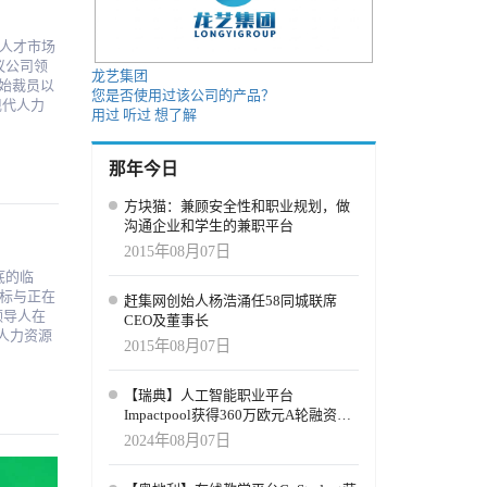
没有做好
高盈利能
选。人力
人才市场
方面进行
情感和意
助员工完成工
龙艺集团
始裁员以
的创建。
您是否使用过该公司的产品？
的工作场
用过
听过
想了解
成为另一
方面的方
一个简单但
以人为本
据集方面
 的
那年今日
现潜在的
他公司似
助于发现
0% 的公
人士将工
方块猫：兼顾安全性和职业规划，做
公司已经在
方法，以
沟通企业和学生的兼职平台
采取积极
2015年08月07日
分析了当
们的福祉
认真考虑
势的清单中
底的临
标与正在
赶集网创始人杨浩涌任58同城联席
工智能无
CEO及董事长
不是找到
相关者的
构和系统中
人力资源
2015年08月07日
队成员担
划，使其
所带来的
因素已经发
捷性。
的人力资
【瑞典】人工智能职业平台
织多样
通常涉及
况下匆忙
Impactpool获得360万欧元A轮融资，
由职业人
统的专
就需要在
用于加速企业界的人工智能职位匹配
2024年08月07日
限，也促
工作
投资，具
抵消人才
信任度降低