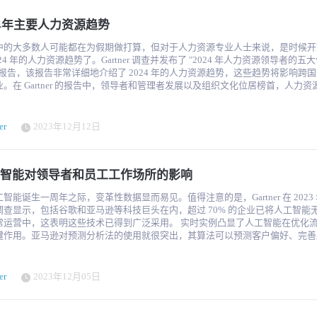
"我希望企业将人工智能放在首位，同时在人类员工和人工智能技术之间找到平衡
24年主要人力资源趋势
来说，实现这种平衡至关重要，因为它将提高决策、效率、个性化、预测分析能
主节约成本。" 随着自动化和决策效率的重要性与日俱增，Pope 还预测数据
中的大多数人可能都在为假期做打算，但对于人力资源专业人士来说，是时候开
更多关注。 "Pope 说："对于日常任务和重大决策而言，人员分析和数据都
024 年的人力资源趋势了。Gartner 调查并发布了 "2024 年人力资源领导者的五
不可少的，它们将继续帮助雇主消除运营中的臆测，并了解组织内工作场所不当
度报告，该报告非常详细地介绍了 2024 年的人力资源趋势，这些趋势将影响跨
歧视等问题的严重程度。"因此，这使组织能够制定战略，旨在防止未来的不当
。在 Gartner 的报告中，领导者和管理者发展以及组织文化位居榜首，人力资
能切实有效地解决当前的不当行为事件。" 数据也倾向于支持 Pope 的预测：根据
管理和职业管理/内部流动性紧随其后。评估这些趋势在 2024 年对人力资源的
tner 的数据，81% 的人力资源领导者已经在其组织内探索或实施了人工智能解决
 为这项研究调查了来自 40 个国家的 500 多名人力资源领导者，获得
3 年 6 月的一项调查中，52% 的人表示他们正在探索生成式人工智能的潜在用例
口的可靠横截面以及他们对人力资源未来的见解。 2024年人力资源趋势：我们是如
争相吸引和留住最优秀的人才时，员工们也能利用
er
2023年12月12日
与线下工作的益处与弊端争论的摇摆年。进入 2023 年，
激烈的市场，争取远程办公和更好的福利等待遇。但是，当钟摆在 "大留守 "中
ople Matters》杂志指出，混合式工作的发展势头将越来越好，并将成为人力资
办公室（RTO）的浪潮是否即将到来？ "Pope 说："雇主将优先考虑回归基本面，
的重中之重，他们的观点基本正确。就连 Gartner 也预测，到今年年底，39%
鼓励员工重新加入办公环境，同时设计具有吸引力和适应性的工作场所。"大流
智能对领导者和员工工作场所的影响
作者将从事混合工作，比上一年增加了 2%。这两份资料还强调了2023年的DEI
雇主都认识到了这一点的重要性。人类需要人与人之间的互动才能茁壮成长，让
平性和包容性）以及员工体验和福利，Capterra报告称，2023年的DEI预算事
高协作性、专业性和工作效率。 根据 ResumeBuilder 最近的一项调查，90% 的
智能诞生一周年之际，变革性数据显而易见。值得注意的是，Gartner 在 2023
先考虑哪些方面，
测到 2024 年他们将重返办公室，而大多数已经实施 RTO 的公司表示，它提
调查显示，包括谷歌和亚马逊等科技巨头在内，超过 70% 的企业已将人工智能
与竞争对手相匹敌，并为顶尖人才提供他们在求职时所寻找的最佳文化和福利。
为本的文化 随着对 RTO 的进一步推动，雇主需要激发员工的积极
营中，这表明这些技术已得到广泛采用。 实时实例凸显了人工智能在优化流程方面
资源专业人士避免在处理热点问题时出现重大失误。Gartner 的 2024 年五大
让他们尽心尽力地工作。换句话说，他们需要一种以人为本的优秀文化。Pope 
键作用。亚马逊对预测分析法的使用就很突出，其算法可以预测客户偏好、完善
一个很好的开始，不过最终还是需要企业根据自身的企业文化和优先事项来做出
这种文化将是 2024 年的首要趋势之一。 "Pope 说："我预计，以人为本的文化、员
短送货时间，从而提高客户满意度。此外，由自然语言处理技术驱动的聊天机器
发展--2024 年的人力资源 2024 年的人力资源趋势很可能是由 2023 年遇到的
雇主的关系以及员工的整体体验将得到更多关注。"雇主们将优先考虑创造力、
软等公司中普及，促进了无缝客户互动。 1. 人工智能领导力的优势 大多数企业和
和问题形成的。73%的受访人力资源领导者表示，他们的组织决策者不具备领导
沟通和协作等方面，因为他们要解决工作场所的毒性问题，并再次创造员工真正
都要求员工执行耗时的重复性工作，如数据录入和开具发票。让我们来看看这些
这些专家认为，管理者不仅没有做好应对角色压力的准备，而且他们也不太可能
er
2023年12月05日
场所。这是企业在 2024 年应关注的最重要趋势之一，因为它将为 2024 年及
工，让他们专注于需要更多创造力和批判性思维的重要工作： 1.1 预测分析 预测分析是
改善，因为培训无法解决核心问题，如减少工作量、或找到工作动力或对工作角
、健康的工作场所奠定基础。"
智能的一个子领域，它利用数据挖掘、机器学习和统计算法分析近期和历史数据
反，组织将发展工作角色，重新构建导致管理职位失衡的期望和结构。 因此，2024 年
模式或事件。预测分析可以帮助企业通过洞察数据中的模式，对库存控制和客户
力资源部门将重新设定对角色的期望，以减轻管理者不必要的负担，使他们能够