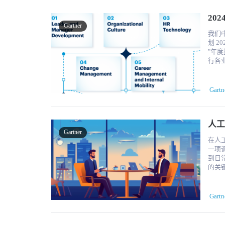
说：
20
雇主
Gartner
全国乃至全球的雇
我们
驱动型决策将受到
划 2
是必
"年
扰和
行各业
生，同时也
变革
Gar
改变公司的前景。 Gartner
202
了全球人
重返办公室 2023 年是员工之年。当雇主们
Gartn
何走到这一步的 今年是关于线上
竞争
《Pe
回时，重返
士规划
企业
人工
识工
工和
Gartner
性、公
现场将大大提
在人工
增加。 从类似的意义上讲，2024 年人力资源的新趋势可以帮助企业决定优
公司预
一项
从而
生产率和留任率等。 以人
到日常运
助人力
性，
的关
势是
大力度创建
并缩
领导力和经理人
工与
助手已在微
限制
透明
组织
力。
Gartn
的工作
解放员
得到
安全
人工
诺。相
来的
的人