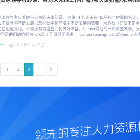
资源领导者必读：应对未来de工作所需5项关键措施-来自Gart
。 缩小人才缺口以推动数字化业务转型 尽管几乎所有组织都专注于数字
起着关键作用。将基于AI的聊天机器人集成到ESS应用程序中可创建一个自助服
而言，绩效管理空间有什么用呢？以下是来自Gartner、Mercer、Gallup、Better
但 43% 的人力资源领导表示，他们的组织没有明确和一致的数字化转型战略。
可以在该界面中申请请假，访问个人详细信息，工资单详细信息，更新联系人详
评论》（HBR）的五个重要趋势。 1.公司将优先考虑绩效管理流程的质量和影响，
方面苦苦挣扎——35%的人力资源主管表示，他们没有足够的人才来推动数字化转
过与虚拟代理进行交互来解决基本的IT问题。 员工可以使用对话用户界面与聊天机器
组织旨在减少在绩效管理上花费的时间和精力。 在对
导者应着眼于公司的未来前景。 尽管“工作的未来”似乎是个时髦的名词，但事实
得真正的进展，HR 必须通过执行以下操作，成为数字化转型的值得信赖的推动
天，并要求代表他们提出请求。这有助于员工提高工作效率并增强员工体验。 
38名人员（需要工作电子邮件）的调查中，Gartner发现82％的人力资源主管都
由于技术的不断发展以及在数字化环境中不断发展的需要，大多数（即使不是全
）技术 技术是使您的员工拥有能力，娴熟和自主的能力的灵丹妙药。 人工智能技术在为
法的无效性质。大多数领导者专注于减少绩效管理上的时间和精力，但这只会适
也在迅速变化。公司没有为这些变化做好准备。Gartner最近的一项调查发现，只
供不间断的技术服务，从而改善员工体验方面发挥着至关重要的作用。 聊天机器人 今
ner发现，优先减少工作量会使劳动力绩效下降16.6％！ 2020年，一个关键趋势将是优先
他们的组织为未来的工作做好了准备。 Gartner ReimagineHR的Gartner人力资源研
支持：激励人力资源团队为数字化业务转型做出有意义的贡献，并积极审查人力
公司正在向人工智能竞赛，以使其成为其数字工作场所战略的重要组成部分。Chat
绩效管理，从而使它成为以员工为中心的体验。公司将采用可为经理和员工提供
Brian Kropp表示：“要应对工作的未来，组织必须计划并利用未来十年中受
员工和业务领导者不断变化的需求和期望。 Gartner 最近的一项调查显示，员工体
场所采用的最新一波新技术，旨在增强员工体验。在当今日益数字化的世界中，
验的软件，生成与工作最相关的反馈，并为员工的绩效和生产力增添真正的价值。 2.
er
2019年11月23日
的工作方式的变化。” Gartner确定了高级人力资源领导者必须关注的五个工作
资获得更高的回报提高 员工体验是人力资源领导者面临的主要人才问题，组织
的且易于跟踪的，员工希望获得高效，富有吸引力且最重要的是愉快的工作体验。 
他人才决策工具集成 根据Mercer的说法，70％的公司希望加强绩效管理与其
高组织，员工和整个社区的未来绩效。 第一条：制定AI道德策略 Gartner研究发
但 46% 的员工仍在很大程度上不满意。 为了提高员工体验满意度，组织不仅需要
场所中的AI技术，聊天机器人可以充当虚拟员工并促进日常任务的自动化。员工
 美世（Mercer）在2019年对1,154名人力资源负责人进行的调查（需
有75％的组织正在大幅增加对分析的投资。实际上，与人才分析相关的预算项
体验的投资，还需要塑造员工对体验的看法。 组织应通过提醒员工积极体验并重新
任务，从而提高了员工的工作效率。 到2022年，从事非常规任务的五分之一的工
送电子邮件）强调了将绩效管理与人才决策更紧密地联系在一起的必要性。与Gart
组织中增长最快的项目。越来越多地使用数据来制定与人才有关的决定，包括管
对负面体验的记忆来管理员工总体体验的记忆。 最后，Gartner 的研究表明，通过将
AI来完成工作– Gartner（很明显这个数字保守了） 人工智能驱动的聊天机器人提供
样，该调查对现有流程的价值创造能力提出了质疑。实际上，只有2％的公司认
已导致高级人力资源主管不仅质疑如何以合乎道德的方
方法纳入其员工体验战略，组织可以将员工对体验的满意度提高 30% 以上，从
1
2
3
4
》
协作，简洁和互动的机会。 通信系统中集成的AI机器人有助于改善员工绩效，
于价值。 为了解决这个问题，绩效管理软件将必须成为集中式人才管理系
集数据，还质疑如何合乎道德地使用所收集的数据。鉴于工作场所中AI的增长，
工的留任意愿、可自由支配力和绩效。 以上由AI翻译完成，仅供参考
，模式识别，行为分析和预测分析等，从而改善员工体验。 组织需要评估其内部运营
一部分，在该系统中，员工数据的单一来源可以告知每个人才决策。反馈、学习
要。展望未来，人力资源部门必须制定符合道德规范的AI和分析策略，对领导者
机器人可以帮助他们提高生产力的领域。 到2021年，超过50％的企业每年在机器
发展、继任计划，甚至招聘都可能构成这一新人才“生态系统”的一部分。（了解
工数据滥用的培训，并建立专注于数据和AI决策道德的角色。 第二条：重新思考员工
天机器人创建上的支出将超过传统的移动应用程序开发– Gartner 预测分析技术 使用预
hchina.com/） 3.与关键反馈相反，指导反馈将在2020年发挥重要作用 根据盖洛普
的首要任务，73％的首席人力资源官表示，培养关键技
以更轻松，更准确地衡量员工体验。 工作场所的经验造就了公司的文化。为了提
llup）的分析以及该公司与斯坦福大学（Stanford University）的合作，当前
能力是重中之重。同时，所需的技能也在发生显着变化 -与5年前相比，近三分
工的文化或整体体验，组织正在将重点放在预测分析上。此外，借助机器学习，
一的时间会降低性能。 盖洛普（Gallup）的内部分析表明，只有14％的员工强
能变化超过25％。 在职培训是用于发展员工数字技能的主要方法。不幸的
求，以确保他们以最佳效率工作。 预测分析使用人才指标来比较绩效并确定与不
意他们受到典型绩效评估的启发。相比之下，经理定期指导员工的每周系统要有
7％的在职学习机会面临被AI自动化和消除的风险。 为了确保员工仍然拥有发展当今
和经理相关的问题。它有助于分析实时数据并提供建议。 它估计了员工培训计划，人
周反馈系统中，员工参与工作的可能性增加了2.7倍，而受到激励的可能性则增加了
来所需关键技能所需的学习机会，组织必须审核现有的学习策略，以了解对在职
理功能对业务收入，今天产生的和将来可能产生的每位雇员收入的影响。它还可
然后，人力资源部门必须重新考虑技能开发的方式，以及如何在最大程度地利用
特征，工作经历等，以预测未来12个月内获得高绩效的可能性。 与企业收入相比，它
可行，使员工感到沮丧。盖洛普（Gallup）的指标将重点放在基于力量的绩效
机会。 第三条，建立内部透明度策略 通过Glassdoor和Fairy Godboss之
83％的公司 正在使用或试用可预测员工体验需求的预测技术。 使用预
练进行培训）的需求上，而不是每年共享一次的关键反馈。这将我们带入2020
网站，候选人比以前拥有更多有关雇主和工作场所的信息，但员工并不觉得自己
析来提高员工的保留率，员工绩效并最终产生更多的业务收入几乎已成为必要。
新常态，要求采用敏捷绩效管理系统 根据BetterWorks的调
具有相同的知名度。Gartner的研究发现，有59％的候选人在提交申请之前就觉
可以通过预测分析做出良好的业务决策。 人员分析工具 人员分析是用于分析组织中