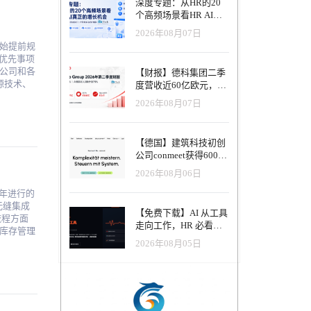
深度专题：从HR的20
。"对于
个高频场景看HR AI真
力，并为
正的增长机会
2026年08月07日
始提前规
大优先事项
行为、骚
国公司和各
【财报】德科集团二季
行为发
源技术、
度营收近60亿欧元，其
意义，可以
中AI代理已覆盖50%收
方案，在
2026年08月07日
入，招聘服务进入运营
和机会。
重构阶段
向雇主摆
【德国】建筑科技初创
源专业人
公司conmeet获得600万
 的全球知
行后，员
欧元种子轮融资，用于
（多样
2026年08月06日
员工亲临
打造面向贸易和建筑行
实上有所
业的AI操作系统
 年进行的
高了收入、
无缝集成
它还能帮
【免费下载】AI 从工具
人力资源趋
预测，加
走向工作，HR 必看五
库存管理
决定。
大变革｜2026 年 8 月
人等虚拟
2026年08月05日
同理心、
HRTech 行业观察报告
变革的能
愿意返回
公司如何
通过培训
未来几年
色的承
，预测未
行为做出
专注于他