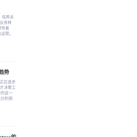
人才。
为主要趋
保企业有
生产力时
化的员工
大人才识
业务转
域投入最
能够看
我们只能
功运营。
战略。
这就是人
了，公司缺
y
出贡献。
源主管需
等的包容
r the
促进了创
理趋势
和协作障
机会联系
工作效
正在逐步
才决策工
是连接，
0年的这一
等。解决
产力，这
作用。此
解决方案
部分。
您带来
组或高管领
等。同
开源
扣除，
。这可以
将员工疲