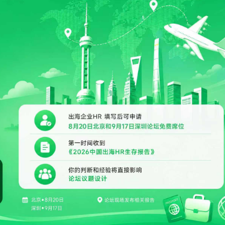
亚洲出来的工程人才和数据科学人才，我们就不再能够利用这些人才了。 "在规划三到
并向您的员工展示您对他们的关心程度。下面是一些建议: 提供免费或补贴的健康应用
究机构）的合作。这样可以确保持续了解最新的人工智能趋势和创新，使组织处
%。他们的绩效似乎也变得反应迟钝，可持续性较差。 Gartner 建议，如果企业希望其变
的时间时，很多组织已经意识到，他们所需要的技能并不能很好地打包到他们当
会员资格。 为您的员工提供充足的职业发展机会。让他们参加研讨会、公
企业的合作加快了
划取得成功，就应将变革疲劳管理纳入其变革计划中。他们建议，企业不仅要发
对面培训课程。 通过提供股票或股票期权来抵消一些财务压力。 灵活安排时
过程，展示了外部合作如何增强组织的人工智能能力。 2.4 解决伦理问题 人工智能的
要制定战略，从一开始就防止出现变革疲劳。 2024 年，职业管理和内部流动将重塑
即组织和员工将技能发展视为 "不错的选择"，而不是 "必须的选择"。 他补充说，提高
并提供更多 PTO。鼓励人们使用它。这将有助于减轻压力和倦怠，让人们感到
层面包括数据隐私、偏见和透明度等问题，需要领导者保持警惕。要确保负责任
希望在各自的职业道路上不断成长，
的技能不仅仅是在增长领域开发全新的技能，而是要确定当前的技能在未来几年
智能系统，就必须实施强有力的控制和保障措施。 亚马逊最近围绕人工智能驱动的
他们的成长标准可能各不相同，但在企业内部拥有明确的发展道路可以建立他们
技能中很可能有两
才并吸引他们需要的人，同时保持业务精简。 4. 投资于有效的领导力 Gartner 对
工具引发的争议凸显了领导者主动解决道德问题的迫切需要。领导者必须把握偏
诚度。根据 Gartner 数据库的数据，"89% 的人力资源领导者认为，对于许多
不再适用，而他们将再增加两种技能。 "到2022年，每三个现有技能中就有一个是
23 年人力资源趋势的最新研究表明，提高领导者和经理的工作效率是60%的人力
工智能应用符合社会期望。 2.5 有效的变革管理 实施人工智能计划不可避免地会
在组织中的职业发展路径并不清晰"，这表明大多数组织在发展和扩张的过程中
以这有助于提供提升技能的能力。" 可以被视为不必要的技能是那些以交易性、重
首要任务。与此同时，24%的人力资源领导者表示，他们的领导力发展方法没有
组织变革，领导者必须理解并善于驾驭变革。与利益相关者的持续对话以及全面
适应性职业发展路径纳入 2024 年人力资源发展趋势，承认通往
操作性为前提的技能，即那些已经成熟的自动化技能。 关于如何发展员工的数字技能
备。 任何针对跨国团队的有效领导力培训计划都必须专注于帮助您的领
不可或缺，尤其是在管理抗拒组织变革的团队时。 Elon Musk在特斯拉的领导力提供
工作角色的传统路径已不再常见。现在，许多求职者以各种不同的方式开始自己
可操作的提示，请阅读HRM关于克服关键技能短缺的文章。 人力资源趋势2：组织设计
和防止倦怠 以同理心倾听 亲自或通过数字通信渠道进行有效沟通 提
个令人信服的案例。通过强调量身定制的培训计划，马斯克确保了员工适应人工
但对下一步该怎么走却没有完全的准备。通常情况下，跳槽到一家新公司是唯一
-无论是对团队的组成、特定的流程，还是他们所
 调解冲突和解决团队内部问题 分配任务并有效管理项目时间表和优先
，从而提高了运营效率。 结论 行业领导者的战略决策、对人工智能相关技能激
方向或衡量成长的方式，这也是员工们的选择。就员工如何在组织内获得成长进
有可能提高生产力或加强业绩，但变化往往意味着在未知的水
求，以及影响人工智能原则的道德考量，都证明了这一点。 随着企业的不断发展，对
以鼓励员工建立对公司本身的忠诚和承诺。 趋势可能稍纵即逝，但跟踪人力资源趋
行，这对许多员工来说可能是一种不舒服、令人疲惫和焦虑的经历。 人力资源部门的
备领导当今员工队伍所需的技能。毕竟，俗话说，人们不会离开糟糕的公司，他
技能再培训的重视成为适应人工智能驱动经济的一个重要方面。公司投资于员工
预测可以让企业跟上市场发展的步伐。对内部数字和数据进行独立分析和数据审
定发现了这种情况，274名领导中有54%的人说他们的员工正在遭受变革的疲劳。 4
自动化集成到您的工作流程中 自从大流行带来了更多的远
成功案例，以及提高生产率和创新带来的切实利益，都说明了人工智能与人类合
是否能与 Gartner 等知识来源提供的预测相匹配的一种方法。为了跟上当今躁
力资源领导说，组织设计和变革管理是他们2022年的首要任务，因此，必须找
合工作以及跨国业务扩张以来，工作对技术的依赖程度前所未有。Slack 和 Zoo
值观之间取得微妙
，也许是时候考虑一下这些 2024 年的人力资源新趋势了。
不那么令人不安的经历。 Bagga消除了一个在工作场所经常出现的关键神话。
信工具是将您的全球团队团结在一起的关键。在管理全球劳动力方面，人力资源
衡。持续学习、道德考量和促进创新必须始终处于组织战略的最前沿。在这一转
力资源部门的领导通常会设计他们的变革策略，以帮助减轻变革的数量。人力资
宝贵且永久的人力资源趋势。 使用电子表格手动跟踪所有移动部件不再可持续。
者和员工如果能拥抱变化，战略性地利用人工智能，并优先考虑员工的福利，就
是，变化的经验数量是推动疲劳程度的关键因素。" 有两个因素在推动变革疲劳。
，当今以人为本的人力资源技术具有您所需的自动化功能，从入职工作流程到处
战，还能在人工智能不断发展的动态环境中茁壮成长。
个是消耗，所以我们期望员工在实施变革时表现出的努力程度，第二个是在实施
 HR 工具中内置的自动化流程还可以帮助简化薪酬和福利计划、识别
成的干扰。" 他认为，专注于如何减少数量并不是一项可持续的工作，因为
差距，并通过内置的调查系统、一对一会议工具和集中式数据分析更轻松地收集
发展的方式来看，变化的数量预计只会增加"。 因此，重要的是，雇主要找到不具破坏
数据有助于跟踪生产力并进行绩效评估。 这些工具中的每一种都有助于减轻人力资
。 做到这一点的关键在于建立员工的复原力，Bagga说，他注意到经理
队的压力，同时提高分散的远程员工的参与度，保持生产力并确保您的业务成功。 
色已经从单纯的推动生产力和业绩发展到在支持员工的心理健康方面采取更积极
势是弹性业务战略的关键 归根结底，任何人都无法减缓影响我们在全球范围内
HRM关于在混合型员工中建立复原力的文章，了解更多提示。 人力资源趋势3：当前和
方式的市场变化或技术进步。但是，支持多功能战略和建立敏捷的员工队伍是应
队伍需要雇主从同理心的角度进行领导。 "Bagga
风的唯一途径。随着我们进入 2023 年，掌握关键趋势和技术（并将其纳入您的