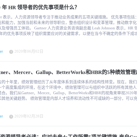
格言。 员工体验的重要性 根据德勤2017年全球人力资本趋势报告，组织
场。对供应商和消费者来说，情况往往也是如此。 "它已经成为竞争优势的一个领
工作和项目使公司员工有机会学习和成长，同时企业利用他们已有的内部技能和
20 年 HR 领导者的优先事项是什么？
、参与度和员工品牌主张仍然是2017年的重中之重；员工体验在今年又继续成
也是劳动力市场的差异化。多样性、公平性和包容性现在被视为一种战略，以确
十大生物技术公司之一通过与Fuel50开设内部零工市场，释放了超过一百万的
近80%的高管认为员工体验非常重要，还有一些高管表示他们的公司在打造差异
，并确保他们有机会获得最好的人才。" Bagga说，五到十年前，组织很少会对社
混合云数据服务和数据管理公司NetApp已经能够以他们以前从未做过的方式扩
tner 表示，人力资源领导者专注于推动业务成果的五项关键措施。 优先事项包括：培养关
业正在通过将员工体验与影响工作场所效率的不同方面联系起来进行
场。 "但现在我们看到很多公司采取了相当坚定的立场......这是一个已经
能和能力，加强当前和未来的领导职位，整合组织设计和变革管理，推动数字化
大的诊断能力、规范性指导和对未来结果的预判。 根据Gartner的报告，员工体验被
的关键趋势。这与人力资源部门领导的DEI优先事项有关，以确保我们在这一领
的洞察力比我们在人力资源历史上的任何时候都要多。...[Fuel50]使我们现在
Gartner 人力资源业务咨询副总裁 Leah Johnson 表示，HR 领导者
化工作场所的八大基石之一。 当员工在决策过程中被赋予一定的特权时，他们往
其作为优先事项。" 想为你的组织当前的DEI努力制定基准吗？AHRI的多样性
我们可以把人培养成什么样子？我们如何让人们跨越鸿沟？要做到这一点，以前
20 年的优先事项反映了组织需要应对的关键需求，以便在当今不确定的条件下成
获得一种主人翁的感觉，最终使他们对企业发展的贡献最大化，并提升员工体验
度模型是一个很好的开始。 作为2022年的人力资源领导者，你的关键重点领域
......现在我们可以建立一个职业路径来达到这些工作。这是令人震惊的，我认为
hnson 说："虽然数字化转型已经造成了技能差距和领导能力紧张，但我们也看到
的数字化要点 --51%的企业领导者计划打造可媲美消费者体验的个性化员工
？你的优先事项是否与Gartner的报告中的发现一致？请在评论区与我们分享。 B
利斯特，NetApp公司全球人才副总裁。 新零工经济的最佳实践：
和管理每个组织面临的变革所需的技能。 此外，Gartner 的研究表明，只有 9% 的
术，企业可以低成
e Deutsch
立透明度。公平性和包容性将随之而来 ·建立人才公民文化：每个人都能平等地做
人力资源官同意他们的组织为未来的工作做好准备。为了实现业务增长，人力资
推动个性化，提供良好的员工体验。 根据Gartner的说法，个性化是一个在双方之
er
2020年06月02日
现人才体验的民主化：允许员工举手参与零工工作 ·创建一个对所有人都公平和平
具备未来 自动化和数字化所需的技能，正在改变成功所需的技能
相关的、个性化的互动的过程，旨在提升终端用户的体验。 定义一个有效的员工体验
市场 ·启用一种无边界的人才市场文化，让每个人都是自由职业者 Best practices fo
上。 根据 Gartner 最近的一项调查，46% 的人力资源主管报告其员工缺
，可以为员工和组织在成功的道路上创造一个双赢的环境。它改善了员工互动，
ency: Fairness and inclusiveness will follow Build a culture of
需的技能。 为了确保员工具备所需的技能，人力资源领导应与业务领导者
产品设计，并推动了数字化工作场所的采用。 影响员工体验战略的技术。 沟通和协
izenship: where everyone can contribute equally. Democratize the talent experience:
tner、Mercer、Gallup、BetterWorks和HBR的5种绩效管
解并保持新兴、现有和遗留技能组合的适当平衡。 人力资源部还需要与经理合作，
具 许多领先的组织已经实施了数字化工作场所战略，结合协作技术，打破沟通
yees to put their hands up for gig work Create an inclusive talent marketplace that is
工展示如何通过培养需求技能来个人成长，并将员工与现有职位以外的技能培养
 改善组织中的员工体验，还能打造一支精通数字化的员工队伍，提高生产力、
a culture of boundary-less talent marketplace where everyone is a
去的十年里，绩效管理经历了从年度体系到连续体系的结构性转变。现在，我们
但大多数领导者都
将所有协作工具整合到一个单一的解决方案（如Slack）中，使员工能
向新的机会流动。这些机会可以包括新的职
一个高度集成的环境，在这个环境中，绩效管理可以与组织中活跃的所有其他人
大角色的能力。 45% 的人力资源领导难以培养有效的中层领导，超过三分之
作，沟通，有效地工作并提高生产率。 现代协作工具是员工体验的基础，并且
补充项目、导师制、工作交换和学习。
合。我们从Gartner、Mercer、Gallup、BetterWorks和HBR的视角来审视202
源领导难以培养有效的高级领导。 为了培养一个强有力的领导平台，人力资源部
，参与和共享信息的单个数字中心。 员工自助服务（ESS）工具 全球大多数组织在
 绩效管理是内部人才培养和流动性不可或缺的一部分，可以充分利用
寻求一种"互补领导"模式，让领导者共同分担基于互补技能集的责任。 这些领导者合作
与员工相关的活动方面都面临挑战，例如请假记录维护，绩效审查，查看工资单
有的员工队伍。智能绩效管理可以帮助您缩小技能差距，减少外部雇用并提高生
关系使每位领导者能够专注于核心技能、发展所需的技能并在关键领域发挥领导
战并使员工的生活更轻松的综合解决方案是一个小时的需求。 在这种情况下，员工自
理是一个瞬息万变的领域——我们之前已经讨论过，在过去十
artner 的分析表明，使用互补领导力的领导者团队绩效提高了 60%。 通过组织设计和变
务选项可以解决这些挑战。ESS将几乎完全专注于员工体验，提供个性化的创新
效管理是如何成为人力资源领域五大趋势之一的。 可以理解，持续调整策略和工具
使工作更容易 Gartner 的研究表明，57% 的员工在日常工作中遇到重大障碍。 其中一些
er
2020年02月28日
持员工和组织发展。创新的自助服务工具已成为组织员工体验战略不可或缺的一
跟上最新的绩效管理趋势可能很困难。这就是为什么我们求助于领先的分析师为
可能来自当今环境的变化——2019 年，平均员工经历了 12 次组织变革，从重
自助服务技术可帮助员工获取有关同事的详细信息，例如联系方式，生日，爱好
的五种趋势。（了解更多：https://hrtechchina.com/） 2020年绩效管理的5大趋势 绩效
型等重大变革到更多日常（但仍极具破坏性的）变革（如迁移到新团队或经理）。 
它减少了传统的文书工作和耗时的流程，使员工可以了解出勤，请假，工资单，
现在基于员工同辈的社区反馈以及与员工的定期对话以获取他们绩效的准确情况
方法让合适的员工积极参与制定和制定变革决策，与传统自上而下的方法相比，
DS等方面的任何差异。 ESS工具的当前趋势是合并NLP / ML，这在自助服务个性
于敏捷目标设定和持续反馈的尖端性能管理工具来实现。 那么，今年对于人力资源专