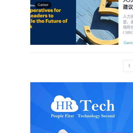
人力
劳的风险降低了 50%
化中
Gartner
业人员
化，
建议
员工
《哈佛商业
人才
还可以通
而不是效率 根据Gartner的调查，67％的
人力资源领
了取
人聊
9,4
是，
问： 成为数字业务专家：与领导者合作，实现数字目标，并确保这些目标与组织战略保持一
（AI
效做
场所
致。 利用人才流程：跟踪员工的技能，以制定和完善组织的数字计划，防止执行盲点。 提供
员工提
Gart
CHRO同意
职能
天的
考虑
究主管
略，以跟上
工作
的体
Gartn
和技术变革影响
验投
透明
管理软件将与其
领域，以提
大量资源，
工作
他人才决策之间的联系。
现，
关注员工
改善非常规
要发
HR
构建他们
人将依靠
测一
场所设计等。 对人才分析的日益关注
塑造
《
了使通信变得
绩效管理方法适合
式收
敬业度
统的
很重
并识别聊天
职业
实际员
人和聊
https://hrtec
如何发展技能 技能开发是大多数组织
测分析，可
（Ga
能和
升员
法大约有三分之
发布所要求的技
应员工的需
烈同
是，有4
同团队
在每
和未
才管
倍。 年度系统有两个缺点。到员工收到反馈时，反馈可能已变得无关紧要。而且，它在短期
赖。
员工的
内不
同时仍为员工提供发展
有助于检查员工成本。 
管教
类的
测分
绩效管理趋势。 4.“持续”将成为
雇主
言，组织