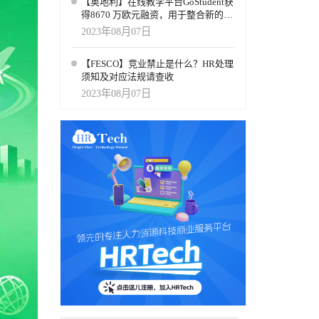
【奥地利】在线教学平台GoStudent获
于进步的
得8670 万欧元融资，用于整合新的AI
前的角色
现和解决
虚拟现实学习体验
2023年08月07日
新鲜和高
地开发和
可能是多
对企业本
【FESCO】竞业禁止是什么？HR处理
见和道德
员工来说，
须知及对应法规请查收
资源领导
都没有考
2023年08月07日
让领导者
的培训和
的职业生
智能自动
能让他们
行清晰的
们会离开
发展和福
查，是评
8%
作的积极
动不安的
到方法使变
m 等数
技术和自
型时期，
源部门的
不仅能应
理跨国劳
变革时对
团队的反
领先
的立场。
对不断变
跨国、以