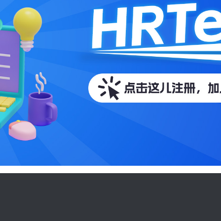
转向持续绩效管理的公司的表现要比竞争对手高24％，而敏捷系统对于这一转
的公司有充分的了解，但只有40％的员工对自己的雇主有所了解。 员工呼吁雇主增加
体验的关键方面之一。人员分析工具使用统计数据，技术和专业知识数据集来制
度。为了满足这些日益增长的期望，雇主必须制定一项比当前文化所允许的策略
和业务决策。 71％的公司将人员分析视为组织中的高度优先事项 它为组织劳动
35％。实际上，BetterWorks对500名受访者的调查显示，连续模式可以帮助
略。此外，必须对管理人员进行有关如何在更加透明的环境中进行操作的培训，
改善工作流程提供了一种方法。需要多维筛选来分析人员的行为模式，以做出更
取得更好的业绩，包括企业敏捷度（47％比27％）、员工敬业度（58％比37％
工无法获得更多信息，而力量平衡也在发生变化。 第四条：全面改革新时代的经理
策，从而帮助最大化员工体验策略的ROI。 具有复杂数据科学和机器学习的人
 该调查证实了人力资源的增长趋势：采用一种非正式的、更敏捷的绩效
助组织更有效地管理员工。这项新技术使组织能够可视化数据，为员工提供更深
方法，您可以在其中动态设置目标，获取反馈并提高生产率。今年将急需能够实
每位经理人的平均支出超过5,000美元。不幸的是，这些努力在管理人员的效率
直观的员工计划，了解员工实际如何与应用程序互动，他们的偏好，痛点等。 反过来，
变化的性能趋势的平台。 5. 2020年将在员工敬业度和绩效管理之间带来新的协
改进。随着自动化继续渗透到工作场所，经理的日常生活将发生巨大变化。Gartn
知识可以帮助组织轻松创建，管理和执行准确的计划，并改善员工的整体体验。 结论 
更好。 哈佛商业
024年，经理人目前所做的工作中有69％将实现自动化。 进步的组织现在正在问技术
盖洛普（Gallup）的调查，敬业度高的团队平均可将客户评级提高10％，并将销
分析服务公司调查了 717位商业领袖（需要发送电子邮件），以找出绩效的主要
从根本上改变成为经理的含义。Gartner建议，在新的工作时代，组织改革其经
留率。凭借最佳的员
超过90％的人表示员工敬业度很关键，但是只有26％的人相信自己公司的员工
事： 确定应自动执行哪些管理任务 建立对经理的新期望 通过更少的管理
验策略，您的员工可通过提高效率和承诺来为有效的组织文化做出贡献。 盖洛普
2020年，人力资源系统之间将更好地集成，才能解决这一问题。 回顾趋势2（来自
第5条：使用AI为那些被排除在劳动力市场之外的人创造就业机会 人工
llup）报告 指出，敬业，满意的员工代表着每位员工的收入增长最多59％。 员工体验是
rcer），很明显，性能管理工具的互操作性将是关键的优先事项。目前，只有16
部署非常广泛-在过去的十年中，有10多家公司中有超过9家向Gartner报告称
强大的概念，可帮助员工和组织同时发展。要创造有效的员工体验，就需要一种
高性能和高参与度，这表明根据《哈佛商业评论》，“落后”公司有很大的改进空
智能的实施方面进行了大量投资。Gartner最近的一项调查显示，有70％的CH
方法。组织中的数字化工作场所策略可以改善协作和沟通，使员工无论位置或设
://hrtechchina.com/） 使2020年成为以员工为中心的绩效管理实践年 绩效管理
三年内对AI进行投资来替代其组织中的工作。但是，尽管随着新技术的实施，工
代化的工作场所旨在增强您的员工体验。它充当访问所有自助服务，
成为人力资源部门的主要业务，但是现有模型需要端到端的全面改革。传统的年
但技术也将使历史上从未有过工作的人能够获得工作。 为了能够使用新的人才库，人
和协作工具的集中枢纽，提供诸如沟通，学习机会，帮助员工完成任务等重要设施
非以员工为中心。您的员工在实际活动后很长时间便会收到反馈，他们无法与经
源部首先需要审核内部系统和实践，以发现成功的潜在障碍。然后，组织应寻求
上由AI翻译完成，仅供参考。 The Digital Essentials Of An Employee Experience Stra
就是为什么公司应该从Gartner、Mercer、Gallup、BetterWorks和
市场的新进入者创造有利工作环境的技术。 克罗普说：“组织可以通过思考并为这五
中汲取灵感并考虑以下因素： 将系统链接到更大的人才管理架构，以针对结果的
面的未来工作做准备，从而获得竞争优势，这将使更好的人才获取和管理成为可能。
来的工作，大家可以关注2020年8月在中国举办的“2020未来的工作超级会议”
学习与发展（L＆D）来填补全年的绩效差距，而无需等待评估季节
解工作的未来！ 作者：Mary Baker 来源：
的是，所有这些绩效管理趋势都有一个共同的要素：它们突出了现有绩效策略和
//www.gartner.com/smarterwithgartner/5-imperatives-for-hr-leaders-to-tackle-the-fut
敬业度还是L＆D
work/ 以上由AI翻译完成，仅供参考。
020年将全部合并以制定有效的绩效管理策略。 以上由AI翻译，仅供参考！ 作者：
Chiradeep BasuMallick 来源：hrtechnologist