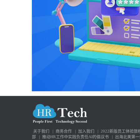
关于我们
|
商务合作
|
加入我们
|
2022新版员工体验旅
部
|
推动HR工作中实践负责任AI的倡议书
|
出海北美第一