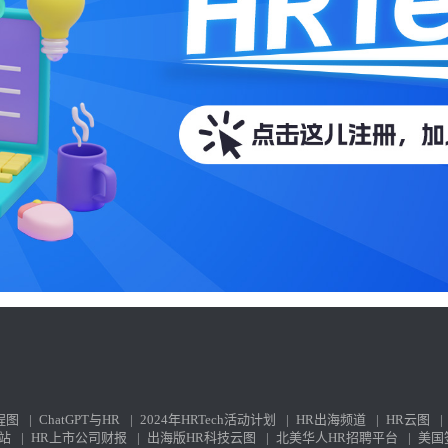
程图
|
ChatGPT与HR
|
2024年HRTech活动计划
|
HR出海频道
|
HR云图
|
站
|
HR上市公司财报
|
出海版HR科技云图
|
北美华人HR招聘平台
|
美国