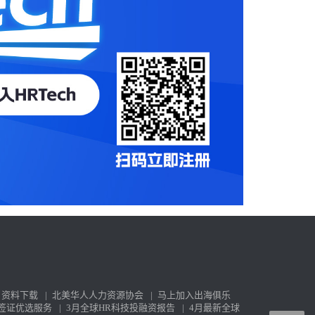
资料下载
|
北美华人人力资源协会
|
马上加入出海俱乐
签证优选服务
|
3月全球HR科技投融资报告
|
4月最新全球