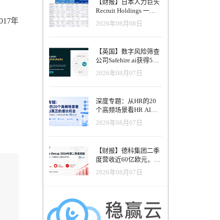
【财报】日本人力巨头
Recruit Holdings 一季
度营收破1.04万亿日
17年
2026年08月08日
元：Indeed美国收入逆
势增长30%，AI招聘推
动利润率升至47.4%
【英国】数字风险筛查
公司Safehire.ai获得50
万英镑融资，重塑招聘
2026年08月07日
风控体系
深度专题：从HR的20
个高频场景看HR AI真
正的增长机会
2026年08月07日
【财报】德科集团二季
度营收近60亿欧元，其
中AI代理已覆盖50%收
2026年08月07日
入，招聘服务进入运营
重构阶段