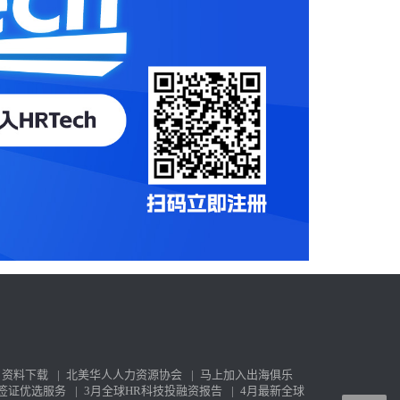
资料下载
|
北美华人人力资源协会
|
马上加入出海俱乐
签证优选服务
|
3月全球HR科技投融资报告
|
4月最新全球