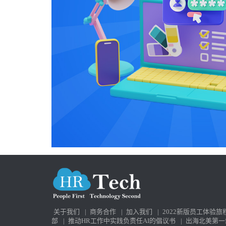
关于我们
|
商务合作
|
加入我们
|
2022新版员工体验旅
部
|
推动HR工作中实践负责任AI的倡议书
|
出海北美第一