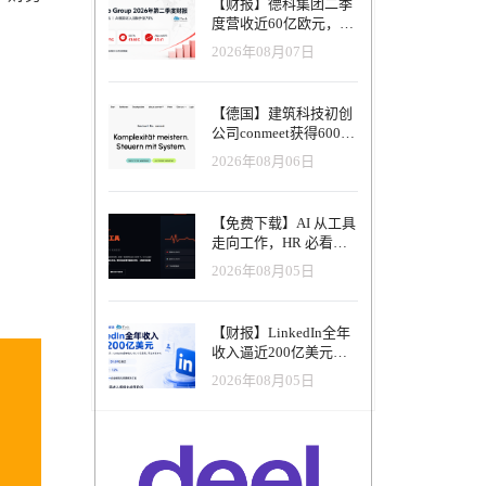
【财报】德科集团二季
度营收近60亿欧元，其
中AI代理已覆盖50%收
2026年08月07日
入，招聘服务进入运营
重构阶段
【德国】建筑科技初创
公司conmeet获得600万
欧元种子轮融资，用于
2026年08月06日
打造面向贸易和建筑行
业的AI操作系统
【免费下载】AI 从工具
走向工作，HR 必看五
大变革｜2026 年 8 月
2026年08月05日
HRTech 行业观察报告
【财报】LinkedIn全年
收入逼近200亿美元，
AI招聘产品进入规模化
2026年08月05日
应用阶段