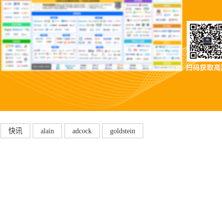
快讯
alain
adcock
goldstein