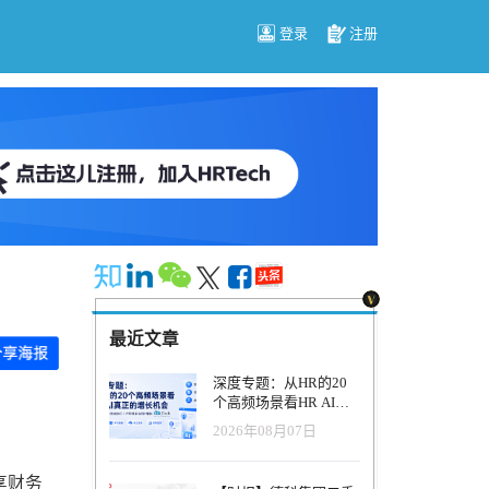
登录
注册
最近文章
深度专题：从HR的20
个高频场景看HR AI真
正的增长机会
2026年08月07日
享财务