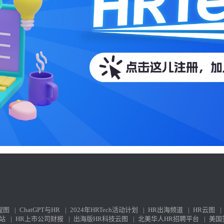
程图
|
ChatGPT与HR
|
2024年HRTech活动计划
|
HR出海频道
|
HR云图
|
站
|
HR上市公司财报
|
出海版HR科技云图
|
北美华人HR招聘平台
|
美国