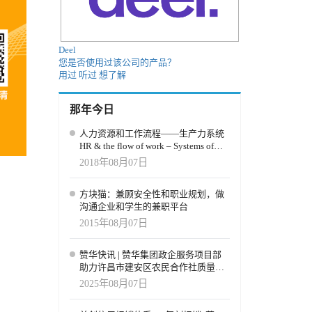
Deel
您是否使用过该公司的产品？
用过
听过
想了解
那年今日
人力资源和工作流程——生产力系统
HR & the flow of work – Systems of
Productivity
2018年08月07日
方块猫：兼顾安全性和职业规划，做
沟通企业和学生的兼职平台
2015年08月07日
赞华快讯 | 赞华集团政企服务项目部
助力许昌市建安区农民合作社质量提
升培训项目圆满结班
2025年08月07日