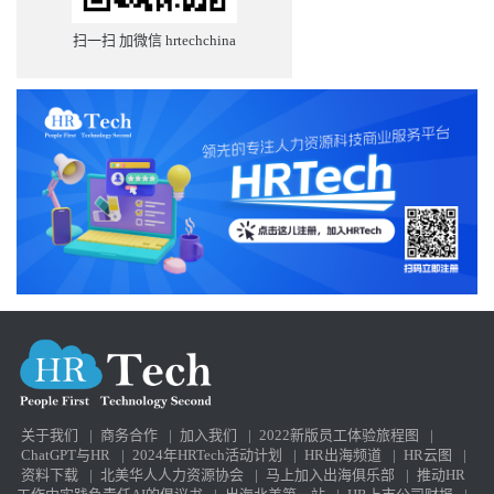
扫一扫 加微信 hrtechchina
关于我们
|
商务合作
|
加入我们
|
2022新版员工体验旅程图
|
ChatGPT与HR
|
2024年HRTech活动计划
|
HR出海频道
|
HR云图
|
资料下载
|
北美华人人力资源协会
|
马上加入出海俱乐部
|
推动HR