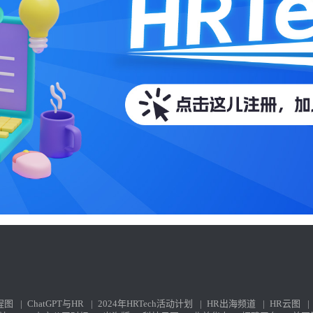
程图
|
ChatGPT与HR
|
2024年HRTech活动计划
|
HR出海频道
|
HR云图
|