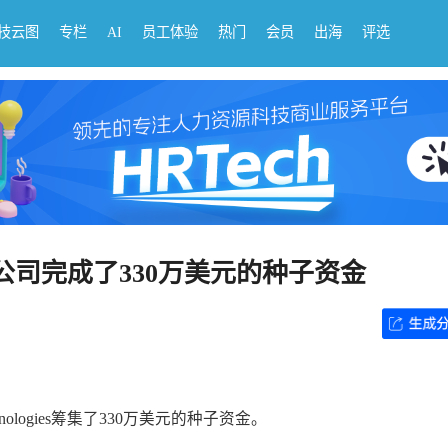
科技云图
专栏
AI
员工体验
热门
会员
出海
评选
公司完成了330万美元的种子资金
ologies筹集了330万美元的种子资金。