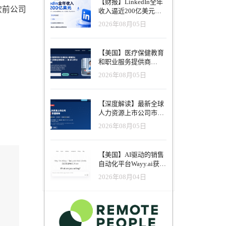
【财报】LinkedIn全年
微软前公司
收入逼近200亿美元，
AI招聘产品进入规模化
2026年08月05日
应用阶段
【美国】医疗保健教育
和职业服务提供商
Advanced eClinical
2026年08月05日
Training获得融资，以
加速医疗卫生人才队伍
建设
【深度解读】最新全球
人力资源上市公司市值
榜单（2026年8月）-涨
2026年08月05日
幅最高的不是AI软件，
而是传统人力服务商
【美国】AI驱动的销售
自动化平台Wayy.ai获得
200万美元种子前轮融
2026年08月04日
资，并推出可代为销售
的AI联合创始人