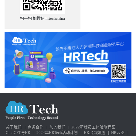
扫一扫 加微信 hrtechchina
关于我们
|
商务合作
|
加入我们
|
2022新版员工体验旅程图
|
ChatGPT与HR
|
2024年HRTech活动计划
|
HR出海频道
|
HR云图
|