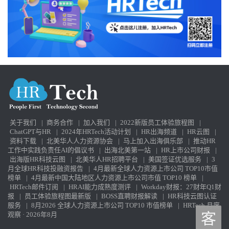
关于我们
|
商务合作
|
加入我们
|
2022新版员工体验旅程图
|
ChatGPT与HR
|
2024年HRTech活动计划
|
HR出海频道
|
HR云图
|
资料下载
|
北美华人人力资源协会
|
马上加入出海俱乐部
|
推动HR
工作中实践负责任AI的倡议书
|
出海北美第一站
|
HR上市公司财报
|
出海版HR科技云图
|
北美华人HR招聘平台
|
美国签证优选服务
|
3
月全球HR科技投融资报告
|
4月最新全球人力资源上市公司 TOP10市值
榜单
|
4月最新中国大陆地区人力资源上市公司市值 TOP10 榜单
|
HRTech邮件订阅
|
HRAI能力成熟度测评
|
Workday财报：27财年Q1财
报
|
员工体验旅程图最新版
|
BOSS直聘财报解读
|
HR科技云图认证
服务
|
8月2026 全球人力资源上市公司 TOP10 市值榜单
|
HRTech 月度
观察 · 2026年8月
客