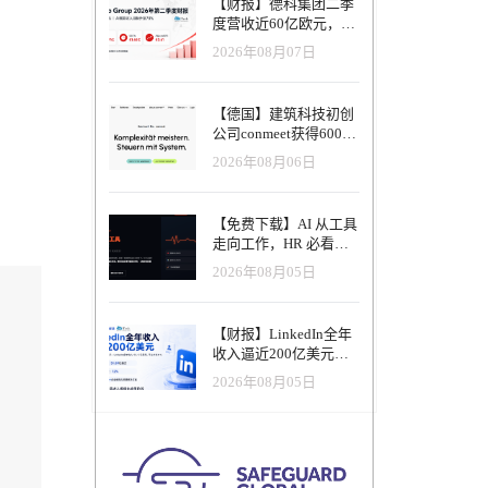
【财报】德科集团二季
度营收近60亿欧元，其
中AI代理已覆盖50%收
2026年08月07日
入，招聘服务进入运营
重构阶段
【德国】建筑科技初创
公司conmeet获得600万
欧元种子轮融资，用于
2026年08月06日
打造面向贸易和建筑行
业的AI操作系统
【免费下载】AI 从工具
走向工作，HR 必看五
大变革｜2026 年 8 月
2026年08月05日
HRTech 行业观察报告
【财报】LinkedIn全年
收入逼近200亿美元，
AI招聘产品进入规模化
2026年08月05日
应用阶段