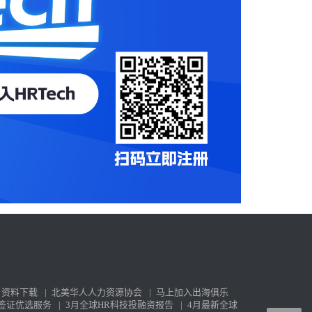
资料下载
|
北美华人人力资源协会
|
马上加入出海俱乐
签证优选服务
|
3月全球HR科技投融资报告
|
4月最新全球