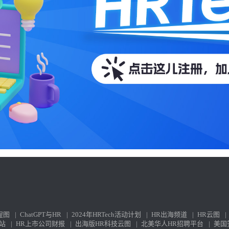
程图
|
ChatGPT与HR
|
2024年HRTech活动计划
|
HR出海频道
|
HR云图
|
站
|
HR上市公司财报
|
出海版HR科技云图
|
北美华人HR招聘平台
|
美国