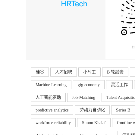
硅谷
人才招聘
小时工
B 轮融资
Machine Learning
gig economy
灵活工作
人工智能驱动
Job-Matching
Talent Acquisiti
predictive analytics
劳动力自动化
Series B
workforce reliability
Simon Khalaf
frontline 