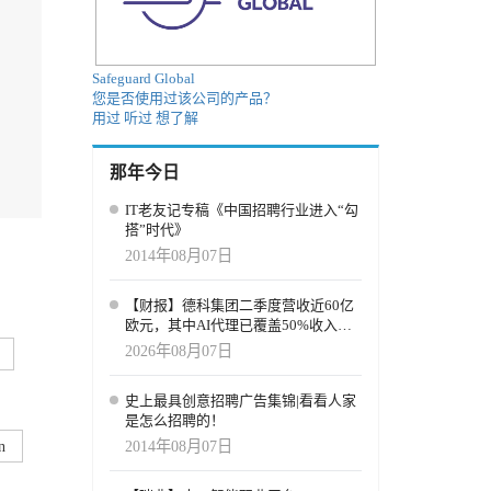
Safeguard Global
您是否使用过该公司的产品？
用过
听过
想了解
那年今日
IT老友记专稿《中国招聘行业进入“勾
搭”时代》
2014年08月07日
【财报】德科集团二季度营收近60亿
欧元，其中AI代理已覆盖50%收入，
招聘服务进入运营重构阶段
2026年08月07日
史上最具创意招聘广告集锦|看看人家
是怎么招聘的！
2014年08月07日
n