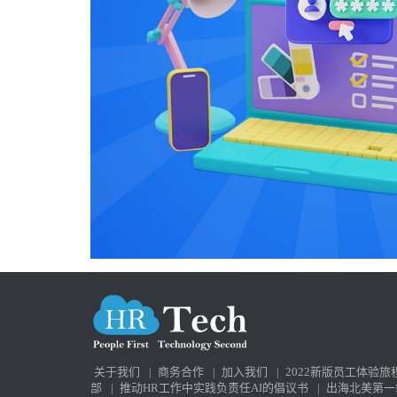
关于我们
|
商务合作
|
加入我们
|
2022新版员工体验旅
部
|
推动HR工作中实践负责任AI的倡议书
|
出海北美第一