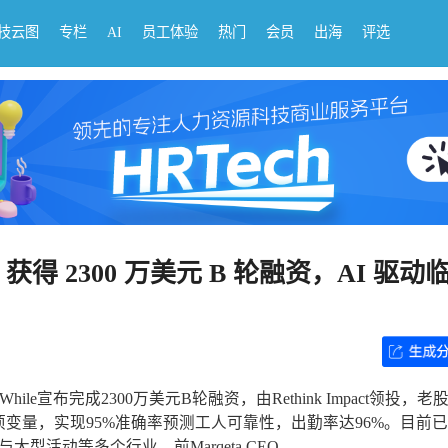
科技云图
专栏
AI
员工体验
热门
会员
出海
评选
 获得 2300 万美元 B 轮融资，AI 驱动
ile宣布完成2300万美元B轮融资，由Rethink Impact领投，老
分析150项变量，实现95%准确率预测工人可靠性，出勤率达96%。目前
活动等多个行业。前Marqeta CEO...