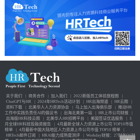
关于我们
|
商务合作
|
加入我们
|
2022新版员工体验旅程图
|
ChatGPT与HR
|
2024年HRTech活动计划
|
HR出海频道
|
HR云图
|
资料下载
|
北美华人人力资源协会
|
马上加入出海俱乐部
|
推动HR
工作中实践负责任AI的倡议书
|
出海北美第一站
|
HR上市公司财报
|
出海版HR科技云图
|
北美华人HR招聘平台
|
美国签证优选服务
|
3
月全球HR科技投融资报告
|
4月最新全球人力资源上市公司 TOP10市值
榜单
|
4月最新中国大陆地区人力资源上市公司市值 TOP10 榜单
|
HRTech邮件订阅
|
HRAI能力成熟度测评
|
Workday财报：27财年Q1财