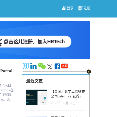
登录
注册
rtal
最近文章
发了来自
book在
【英国】数字风险筛查
了视频服
公司Safehire.ai获得50
万英镑融资，重塑招聘
2026年08月07日
业务的工
风控体系
用；同时，