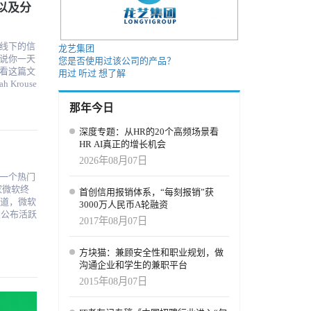
人观看的情
以及分
funding/?fbclid=IwAR0RR4j8b9SAlhmfeIgk-2wW9X-bCcW75Ik_coUJs3IlM-TFoemJtuJ4kw8
某种东
化。
是API
线下的信
龙艺集团
的新员工或
化配置，
说你一天
您是否使用过该公司的产品？
看这篇文
用过
听过
想了解
性，因此
才能获得
寒而栗的
作为员工
那年今日
ge-
。 成
深度专题：从HR的20个高频场景看
的第一封
周年纪念
HR AI真正的增长机会
解析这些
2026年08月07日
看到过的
高管想知
一个热门
一起检查
家微软终
首创信用报销体系，“每刻报销”获
“我认为
0名美国员
3000万人民币A轮融资
前的人已
次公布活跃
的应用程
2017年08月07日
在公司外
。 这一
它只关注
活跃用户
由
没有查看
希望让所
方块猫：兼顾安全性和职业规划，做
因为
沟通企业和学生的兼职平台
portal-
全同等的竞
2015年08月07日
预测哪些
单独的付费
和初创企