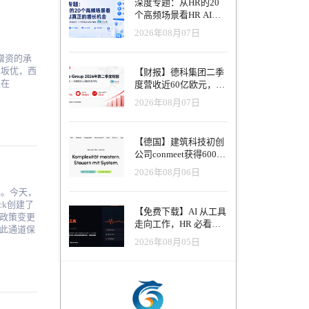
深度专题：从HR的20
P架构，
个高频场景看HR AI真
所
正的增长机会
能的更多信
2026年08月07日
工作场所协作
配增资的承
与众不
人赤坂优，西
【财报】德科集团二季
个交流平
度营收近60亿欧元，其
聘新毕业
中AI代理已覆盖50%收
2026年08月07日
担当者。
入，招聘服务进入运营
种方式，这
措。此次采
重构阶段
团队是另
品。）
【德国】建筑科技初创
质和信
得注意的
公司conmeet获得600万
ebook
欧元种子轮融资，用于
入企业达
2026年08月06日
相同的价格
打造面向贸易和建筑行
业的AI操作系统
R服务的联
方式其
【免费下载】AI 从工具
：像
政策变更
用的进一
走向工作，HR 必看五
的人经常
此通道保
大变革｜2026 年 8 月
2026年08月05日
以“以此
HRTech 行业观察报告
了该投
内深层知
的视频会议
发布公
R业界，
自动字幕的
境中尤为
。 作
量显然不是
都必须加