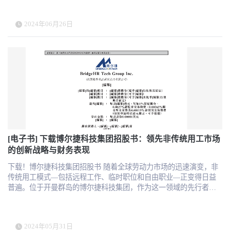
HCM解决方案收入达到6.322亿元，同比增长17.7%，占总收入的
systems. These examples show that with the right technological support
74%。 客户数量 5532个。 尽管面临经济挑战，北森通过优化成本和
and strategic planning, personalized employee experiences can be
2024年06月26日
提升服务效率，实现了收入和毛利的显著增长，展现了强大的韧
effectively achieved, leading to higher productivity, better employee
性。 北森控股有限公司的财报中提到其未来业务发展方向，主要包
health, and faster organizational growth. We highly recommend
括以下几个方面： 全面支撑中国企业出海：北森计划在2024年9月底
downloading and reading the "Employee Experience Guide" to gain
之前，通过多语言、多时区、多币种及出海合规等方面的场景化能
valuable insights into how AI and HR technology can elevate your
力设计，全面支持中国企业在海外机构的人才招聘、人员管理、考
employee experience strategy.
勤管理、薪酬管理、绩效管理和学习管理的线上化应用，帮助中国
企业实现全球一体化的人力资源数字化转型​​。 面向干部管理的“人才
数字化”产品：北森基于对干部胜任模型的长期研究，计划推出涵盖
干部人才画像、选拔评定、测评、盘点继任、绩效评估、培养、数
字化档案和智能推荐的全流程线上化管理系统，帮助企业夯实中坚
力量​​。 AI创新应用：北森将生成式AI、大模型技术与HCM SaaS和
[电子书] 下载博尔捷科技集团招股书：领先非传统用工市场
人才管理技术相结合，推出AI面试官等产品，帮助企业精准识别和
培养人才，构建AI与人才管理的双驱动创新体系​​。 行业深耕：北森
的创新战略与财务表现
将持续聚焦央国企和大客户战略，通过打造Core HCM和招聘模块的
下载！博尔捷科技集团招股书 随着全球劳动力市场的迅速演变，非
交叉售卖策略，提升细分市场获客效率与行业渗透率，实现HCM
传统用工模式—包括远程工作、临时职位和自由职业—正变得日益
SaaS的高增长​​。 生态系统建设：北森积极发展生态伙伴关系，与150
普遍。位于开曼群岛的博尔捷科技集团，作为这一领域的先行者，
余家生态事业伙伴建立合作，通过开放、真诚、双赢的合作理念，
其最新招股说明书详尽展示了公司如何通过创新技术解决方案领跑
强化人力资源信息技术解决方案能力和项目交付能力，助力业务增
市场，并为全球企业提供灵活的人力资源服务。 博尔捷通过自主开
长​​。 数据驱动的数字化转型：北森发布了People Analytics 3.0产品，
发的多个平台，如iBridge和ONTech，成功构建了涵盖需求发布、劳
创新升级人效等分析模型，帮助企业高效选人、全景看人、精准用
2024年05月31日
动力管理到支付结算的全方位服务体系。2022年，该公司在非传统