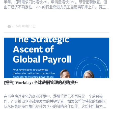
半年，招聘需求同比增长7%，申请量增长31%。尽管招聘恢复，但
由于经济不确定性，75%的行业高潜力员工自愿离职率上升。员工对
公平薪酬、成长机会和明确目标的需求是保持敬业度的关键。报告
指出，有意义的工作让员工感到更有成就感，提高了工作效率和忠
诚度。招聘仍在恢复中，但市场竞争激烈，申请量增长4倍于招聘需
2024年09月10日
求。雇主提高了经验要求，并且这种趋势预计在未来12个月将持
续。 报告还发现，内部分流和员工流动性是留住人才的重要手段，
然而目前大部分行业的内部招聘比例有所下降。此外，弹性工作计
划（如Workday的“几乎可在任何地方工作”计划）提高了员工幸福感
和生产力。报告建议通过更好地理解员工需求，提供有意义的工作
及灵活的工作环境，来重建雇主与员工之间的信任关系。 更多请关
注HRTech，为你带来全球最新HR科技资讯。
[报告] Workday: 全球薪酬管理的战略提升
在当今快速变化的商业环境中，薪酬管理已不再只是一个后台操
作，而是推动企业战略发展的关键要素。如果您希望将您的薪酬团
队从传统的操作角色提升为企业的战略合作伙伴，这份报告将为您
提供宝贵的见解。通过深入分析全球薪酬管理现状和未来趋势，这