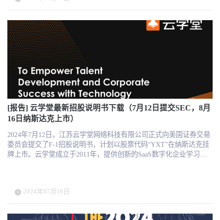
好处： 提高员工保留率，减少招聘、入职和培训成本。 由于保留了
公司知识，增强了创新和灵活性。 改善员工参与度和满意度。 更好
地将人才战略与业务战略对齐。 在快速变化的环境中预见技能差距
和业务需求。 对员工的主要好处： 提供公平的流动机会，特别是对
历史上处于边缘地位的群体。 认可通过经验、培训和教育获得的技
能。 促进流动过程的透明度，减少隐性偏见。 实施步骤： 规划和策
略： 反思技能流动在公司文化中的必要性和契合度。 吸引利益相关
者并评估所需资源。 技能验证： 识别、定义和衡量所需技能。 实施
系统以有效跟踪和验证技能。 将人们与机会联系起来： 开发一个可
访问的内部平台以获取成长机会。 为员工提供导师、培训和职业发
展资源。 衡量和持续学习： 定义成功指标并建立数据系统以支持持
[报告] 云学堂最新招股说明书下载（7月12日提交SEC，8月
续学习。 吸引利益相关者并利用数据做出明智的调整。 挑战与解决
方案： 数据管理： 确保系统能够处理广泛的数据以进行技能跟踪。
16日纳斯达克上市）
技能测量的有效性： 使用多种评估方法并寻求证据支持评估。 利益
2024年7月12日，江苏云学堂网络科技有限公司正式向美国证券交易
相关者参与： 定期沟通和吸引各级组织以建立信任和支持。 本手册
委员会提交了F-1招股说明书，计划以股票代码“YXT”在纳斯达克挂
作为公司开始技能流动旅程的指南，认识到每家公司可能采取的独
牌上市。云学堂成立于2011年，提供创新的SaaS数字化企业学习解
特路径。
决方案，拥有超过8200门课程，服务2434个订阅客户。根据招股
书，2022年和2023年，云学堂的营收分别为人民币4.31亿元和4.24亿
元。今年第一季度，云学堂的营收为人民币0.83亿元，2023年同期为
2024年07月16日
人民币1.22亿元。 云学堂计划通过此次IPO募集资金，主要用于研
发、营销、战略收购和一般公司用途。尽管面临与中欧国际工商学
院的法律纠纷，云学堂仍对未来发展充满信心，致力于巩固其在数