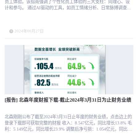
员工体验。该指南强调了个性化员工体验的三大支柱：同理心、设
计和参与。 通过AI驱动的工具，如员工情绪分析、日常脉搏调查和
幸福感调查，HR团队可以深入了解员工需求，并设计出灵活、模块
化的定制化体验。 此外，AI语音助手和聊天机器人使HR互动更加流
畅和直观，显著提升了员工参与度。 指南中还提供了多个成功案
2024年06月27日
例，展示了AI技术在不同组织中的实际应用，如不限带薪休假、个
性化入职体验和集中查询解决方案。这些案例证明，通过合适的技
术支持和策略规划，个性化员工体验不仅可以实现，而且能够带来
更高的生产力、更好的员工健康和更快的公司增长。 我们强烈推荐
下载并阅读《员工体验指南》，以获取更多关于如何利用AI和HR技
术提升员工体验的宝贵见解。 The "Employee Experience Guide"
provides a comprehensive overview of how AI and HR technology can be
leveraged to create personalized employee experiences. The guide
highlights the three pillars of personalized employee experience:
empathy, design, and engagement. By utilizing AI-driven tools such as
sentiment analysis, daily pulse surveys, and happiness surveys, HR teams
[报告] 北森年度财报下载-截止2024年3月31日为止财务业绩
can gain deep insights into employee needs and design flexible, modular,
and customized experiences. Additionally, AI-powered voice assistants
and chatbots enhance HR interactions, making them more seamless and
北森刚刚公布了截至2024年3月31日止年度的财务业绩，点击边上的
intuitive, which significantly boosts employee engagement. The guide
登录下载即可获取完整的财报 收入：8.547亿元，同比增长13.8% 毛
includes several success stories demonstrating the practical application of
利：5.149亿元，同比增长23.9% 调整后净亏损：1.054亿元，同比减
AI technology in various organizations, such as unlimited paid time off,
少64.9% 经营活动所用现金净额：0.8247亿元，同比减少44.6% 云端
personalized onboarding experiences, and centralized query resolution