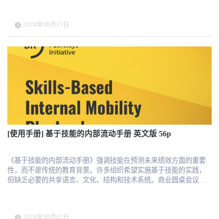
份报告揭示了企业在提升薪酬战略价值方面面临的主要挑战，并提
供了实际可行的解决方案。下载这份报告，您将了解如何通过整合
2024年08月21日
系统、引入自动化和AI技术，以及优化跨部门协作，来增强薪酬管
理的战略影响力，推动企业在竞争激烈的市场中脱颖而出。 这份报
告分析了全球薪酬管理的战略转型，强调了薪酬管理从后台操作走
向战略核心的重要性。报告指出，许多企业的薪酬系统仍然停留在
手动处理和分散的数据系统中，无法充分发挥其战略潜力。关键发
现包括： 战略缺口：尽管92%的企业领导者认识到薪酬管理的战略
价值，但实际操作中，薪酬部门仍然被繁琐的手工任务束缚，无法
提供有力的战略见解。 整合不足：71%的企业声称其薪酬系统已经
整合，但大多数情况下，HR和薪酬数据源仍然分散在多个系统中，
导致数据处理复杂且易出错。 适应性要求：随着全球业务环境的快
速变化，薪酬管理必须具备高度的灵活性和适应性。然而，99.7%的
[使用手册] 基于技能的内部流动手册 英文版 56p
企业表示其薪酬供应商在支持国际业务扩展方面仍有提升空间。 AI
与自动化：企业正积极采用AI和自动化技术来提升薪酬管理效率，
但几乎所有企业都认为在某些关键决策中仍需人为参与，以确保准
《基于技能的内部流动手册》强调技能在预测未来绩效方面的重要
确性和灵活性。 报告建议企业通过明确责任、跨部门对齐目标以及
性，而不是传统的教育背景。许多组织希望实施基于技能的实践，
更高层次的自动化和AI技术，来推动薪酬管理的战略转型，以应对
但缺乏必要的共享语言、文化、结构和技术系统。商业圆桌会议的
日益复杂的全球业务需求。
多路径倡议（MPI）旨在通过重视通过各种途径获得的技能来改革招
聘和人才管理。本手册由MPI内部流动工作组创建，提供了实施公司
内基于技能的内部流动的实用见解和关键考虑因素。 对公司的主要
2024年08月05日