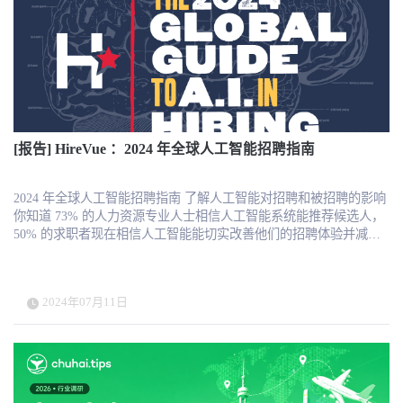
字化企业学习领域的领先地位。主要投资者包括腾讯和红杉中国等
知名机构。云学堂通过此次IPO，希望进一步增强其市场竞争力和品
牌影响力，助力企业客户实现数字化转型和持续成长。 详细报道：
https://www.hrtechchina.com/68635.html 更新： 美东时间8月16日，
中国数字企业学习的领军者——云学堂在纳斯达克上市，股票代码
是YXT。通过这次IPO，云学堂筹集了大约2500万美元，发行了
2,273,000份美国存托凭证，IPO定价11美元，首日交易中，以美股
10.02美元收盘，市值约6亿美元 云学堂的创始人兼董事会主席卢小
[报告] HireVue ：2024 年全球人工智能招聘指南
燕先生，通过持有A类和B类普通股，掌握了公司69.4%的投票权。
这意味着他将继续牢牢掌控公司的发展方向。另外，腾讯旗下全资
公司认购了约20%的股份，进一步加强了双方的战略合作。 云学堂
2024 年全球人工智能招聘指南 了解人工智能对招聘和被招聘的影响
计划将这次筹集的资金投入到技术研发、市场扩展和潜在的战略收
你知道 73% 的人力资源专业人士相信人工智能系统能推荐候选人，
购中，继续巩固他们在数字企业学习领域的领先地位。未来，云学
50% 的求职者现在相信人工智能能切实改善他们的招聘体验并减少
堂将继续在全球市场上大展拳脚，值得期待！第一时间掌握全球HR
偏见吗？ 现在是时候开始问问自己，如何利用最先进的招聘工具最
科技动态，关注HRTech! https://www.hrtechchina.com/68969.html
大限度地发挥人的潜能，并释放人才库的能力了，因为求职者正在
憧憬这样一个世界：他们根据自己的技能和潜能而不是简历上的条
2024年07月11日
目来评判自己。 为了了解人力资源专业人士和员工对人工智能在招
聘中的作用的看法，HireVue 在全球范围内对 3100 名员工和 1000 名
人力资源专业人士进行了调查。 阅读《2024 年人工智能招聘全球指
南》，了解：为什么人力资源专业人士大多支持人工智能 为什么人
工智能的背景对员工的看法很重要 在道德使用人工智能的世界里，
如何最好地开展教育、正确使用和合规以及透明化？