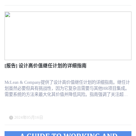
人，推动企业从人力数字化到人才数字化的转变
用工市场上的份额高达13.2%，其业务模型和市场战略的有效性得到
了业界的广泛认可。 该招股书还详细阐述了博尔捷的财务健康状
况，显示了公司自2021年以来的收入和利润增长情况。尽管2023年
的收入略有回落，但公司的整体增长趋势和市场需求依然强劲。此
外，博尔捷的管理层团队也得到了特别介绍，其丰富的行业经验和
专业知识是公司成功的重要支柱。 此外，招股书还实事求是地分析
了面临的挑战与市场风险，为潜在投资者提供了全面的风险评估。
这些信息对于理解公司的业务模式、市场地位以及未来的增长潜力
至关重要。 无论您是行业专家、潜在投资者还是市场观察者，博尔
捷科技集团的招股说明书都是一份不可多得的资料，能够提供行业
[报告] 设计高价值继任计划的详细指南
洞察和投资启示。下载此说明书，深入了解博尔捷如何在全球非传
统用工市场中保持领先地位，以及它未来的发展策略和潜力。立即
获取这份关键文件，把握先机，洞悉未来的市场动向。
McLean & Company提供了设计高价值继任计划的详细指南。继任计
划虽然必要但具有挑战性，因为它复杂且需要与其他HR项目集成。
需要系统的方法来最大化其价值并降低风险。指南强调了关注超越
高层管理的关键角色，将继任计划与其他HR项目集成，并确保透明
和公平以维持员工参与的重要性。 过程包括识别关键角色、评估人
才、确定继任者、发展继任者以及在职位空缺时选择继任者。它还
2024年05月16日
包括持续的项目管理、评估和迭代。关键成功因素包括以价值为导
向、基于证据、包容和集成的方法。透明的沟通、领导的责任以及
专注于发展多元化人才库对于有效的继任计划至关重要。该计划旨