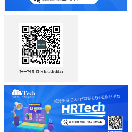
扫一扫 加微信 hrtechchina