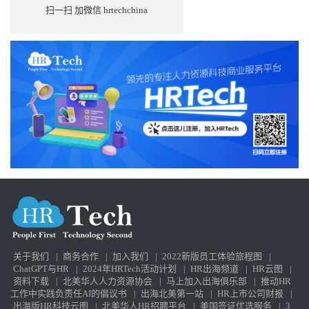
扫一扫 加微信 hrtechchina
关于我们
|
商务合作
|
加入我们
|
2022新版员工体验旅程图
|
ChatGPT与HR
|
2024年HRTech活动计划
|
HR出海频道
|
HR云图
|
资料下载
|
北美华人人力资源协会
|
马上加入出海俱乐部
|
推动HR
工作中实践负责任AI的倡议书
|
出海北美第一站
|
HR上市公司财报
|
出海版HR科技云图
|
北美华人HR招聘平台
|
美国签证优选服务
|
3