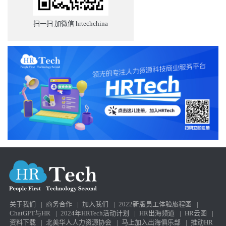
扫一扫 加微信 hrtechchina
关于我们
|
商务合作
|
加入我们
|
2022新版员工体验旅程图
|
ChatGPT与HR
|
2024年HRTech活动计划
|
HR出海频道
|
HR云图
|
资料下载
|
北美华人人力资源协会
|
马上加入出海俱乐部
|
推动HR