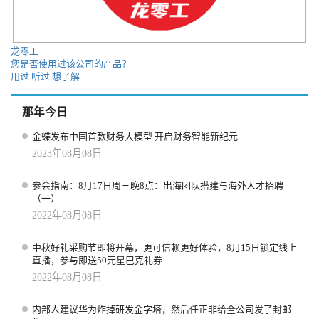
龙零工
您是否使用过该公司的产品？
用过
听过
想了解
那年今日
金蝶发布中国首款财务大模型 开启财务智能新纪元
2023年08月08日
参会指南：8月17日周三晚8点：出海团队搭建与海外人才招聘
（一）
2022年08月08日
中秋好礼采购节即将开幕，更可信赖更好体验，8月15日锁定线上
直播，参与即送50元星巴克礼券
2022年08月08日
内部人建议华为炸掉研发金字塔，然后任正非给全公司发了封邮