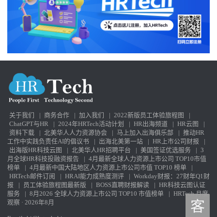
关于我们
|
商务合作
|
加入我们
|
2022新版员工体验旅程图
|
ChatGPT与HR
|
2024年HRTech活动计划
|
HR出海频道
|
HR云图
|
资料下载
|
北美华人人力资源协会
|
马上加入出海俱乐部
|
推动HR
工作中实践负责任AI的倡议书
|
出海北美第一站
|
HR上市公司财报
|
出海版HR科技云图
|
北美华人HR招聘平台
|
美国签证优选服务
|
3
月全球HR科技投融资报告
|
4月最新全球人力资源上市公司 TOP10市值
榜单
|
4月最新中国大陆地区人力资源上市公司市值 TOP10 榜单
|
HRTech邮件订阅
|
HRAI能力成熟度测评
|
Workday财报：27财年Q1财
报
|
员工体验旅程图最新版
|
BOSS直聘财报解读
|
HR科技云图认证
服务
|
8月2026 全球人力资源上市公司 TOP10 市值榜单
|
HRTech 月度
观察 · 2026年8月
客