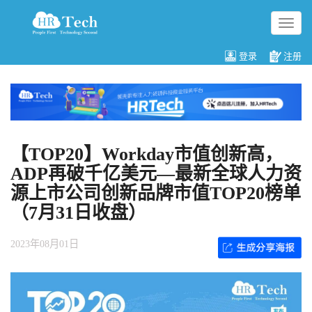
切
换
导
登录
注册
航
【TOP20】Workday市值创新高，
ADP再破千亿美元—最新全球人力资
源上市公司创新品牌市值TOP20榜单
（7月31日收盘）
2023年08月01日