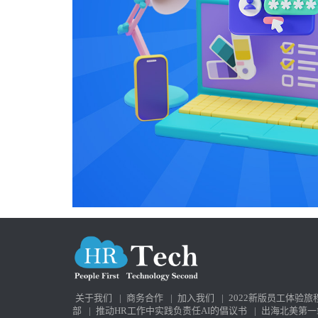
关于我们
|
商务合作
|
加入我们
|
2022新版员工体验旅
部
|
推动HR工作中实践负责任AI的倡议书
|
出海北美第一