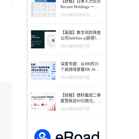
【财报】日本人力巨头
Recruit Holdings 一季
度营收破1.04万亿日
2026年08月08日
元：Indeed美国收入逆
势增长30%，AI招聘推
动利润率升至47.4%
【英国】数字风险筛查
公司Safehire.ai获得50
万英镑融资，重塑招聘
2026年08月07日
风控体系
深度专题：从HR的20
个高频场景看HR AI真
正的增长机会
2026年08月07日
【财报】德科集团二季
度营收近60亿欧元，其
中AI代理已覆盖50%收
2026年08月07日
入，招聘服务进入运营
重构阶段