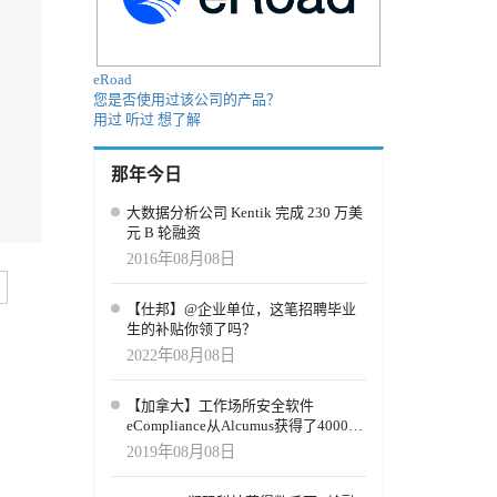
eRoad
您是否使用过该公司的产品？
用过
听过
想了解
那年今日
大数据分析公司 Kentik 完成 230 万美
元 B 轮融资
2016年08月08日
【仕邦】@企业单位，这笔招聘毕业
生的补贴你领了吗？
2022年08月08日
【加拿大】工作场所安全软件
eCompliance从Alcumus获得了4000万
美元的战略投资，加入其中
2019年08月08日