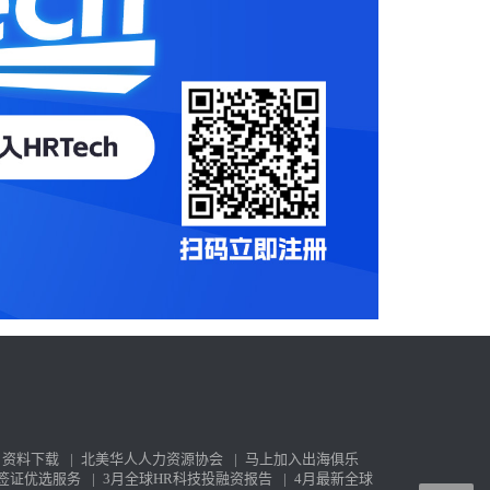
资料下载
|
北美华人人力资源协会
|
马上加入出海俱乐
签证优选服务
|
3月全球HR科技投融资报告
|
4月最新全球