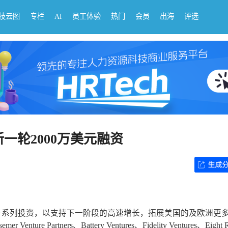
科技云图
专栏
AI
员工体验
热门
会员
出海
评选
新一轮2000万美元融资
元的A+系列投资，以支持下一阶段的高速增长，拓展美国的及欧洲更
artners、Battery Ventures、Fidelity Ventures、Eight 