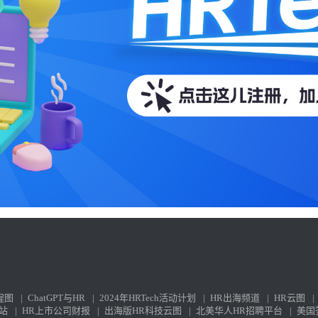
程图
|
ChatGPT与HR
|
2024年HRTech活动计划
|
HR出海频道
|
HR云图
|
站
|
HR上市公司财报
|
出海版HR科技云图
|
北美华人HR招聘平台
|
美国