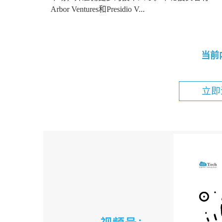
Arbor Ventures和Presidio V...
当前
立即