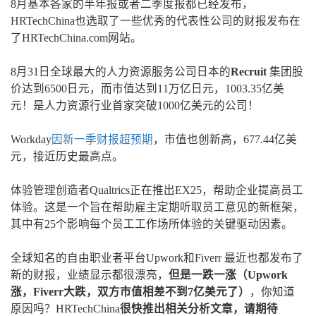
8月基本各家的半年报或者二季度报都已经发布，
HRTechChina也选取了一些优秀的代表性公司的财报发布在
了HRTechChina.com网站。
8月31日全球最大的人力资源服务公司日本的
Recruit
集团股
价达到6500日元，而市值达到11万亿日元，1003.35亿美
元！是人力资源行业首家突破1000亿美元的公司！
Workday
因新一季财报超预期
，市值也创新高，677.44亿美
元，接近历史最高点。
体验管理创造者Qualtrics正在推出EX25，帮助企业提高员工
体验。这是一个旨在帮助雇主定期听取员工意见的新框架，
其中有25个影响每个员工工作场所体验的关键驱动因素。
全球知名的自由职业者平台Upwork和Fiverr 最近也都发布了
新的财报，业绩显示都很漂亮，
但是一跌一涨（Upwork
涨，Fiverr大跌，双方市值相差不到7亿美元了）
，你知道
原因吗？HRTechChina
很快推出相关分析文章，请期待