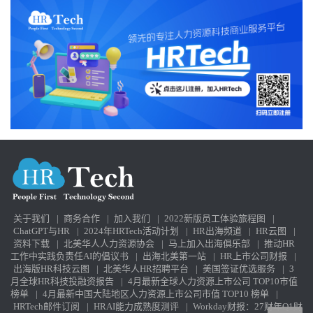
关于我们
|
商务合作
|
加入我们
|
2022新版员工体验旅程图
|
ChatGPT与HR
|
2024年HRTech活动计划
|
HR出海频道
|
HR云图
|
资料下载
|
北美华人人力资源协会
|
马上加入出海俱乐部
|
推动HR
工作中实践负责任AI的倡议书
|
出海北美第一站
|
HR上市公司财报
|
出海版HR科技云图
|
北美华人HR招聘平台
|
美国签证优选服务
|
3
月全球HR科技投融资报告
|
4月最新全球人力资源上市公司 TOP10市值
榜单
|
4月最新中国大陆地区人力资源上市公司市值 TOP10 榜单
|
HRTech邮件订阅
|
HRAI能力成熟度测评
|
Workday财报：27财年Q1财