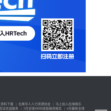
资料下载
|
北美华人人力资源协会
|
马上加入出海俱乐
签证优选服务
|
3月全球HR科技投融资报告
|
4月最新全球