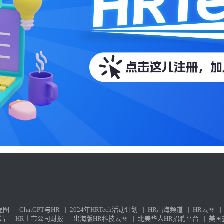
程图
|
ChatGPT与HR
|
2024年HRTech活动计划
|
HR出海频道
|
HR云图
|
站
|
HR上市公司财报
|
出海版HR科技云图
|
北美华人HR招聘平台
|
美国