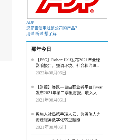
ADP
您是否使用过该公司的产品？
用过
听过
想了解
那年今日
【ESG】Robert Half发布2021年全球
影响报告，强调环境、社会和治理
（ESG）优先事项的进展
2022年08月06日
【财报】暴跌—自由职业者平台Fiverr
发布2021年第二季度财报，收入大增
60%，但股价暴跌24%
2021年08月06日
恩施人社局携手瑞人云，为恩施人力
资源服务数字化转型赋能
2021年08月06日