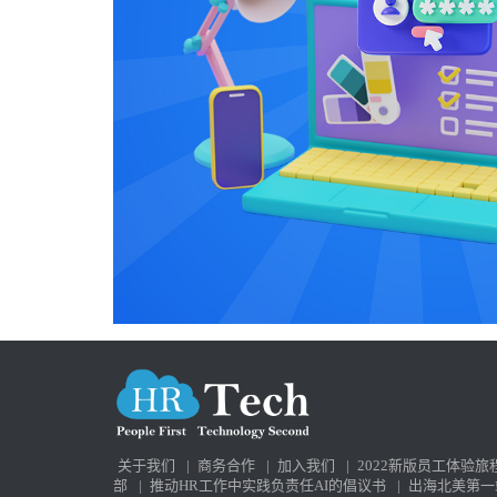
关于我们
|
商务合作
|
加入我们
|
2022新版员工体验旅
部
|
推动HR工作中实践负责任AI的倡议书
|
出海北美第一