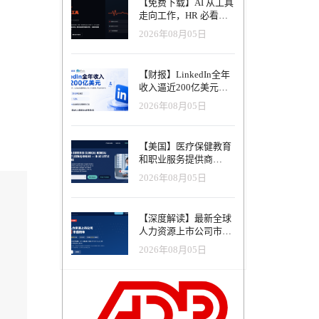
【免费下载】AI 从工具
走向工作，HR 必看五
大变革｜2026 年 8 月
2026年08月05日
HRTech 行业观察报告
【财报】LinkedIn全年
收入逼近200亿美元，
AI招聘产品进入规模化
2026年08月05日
应用阶段
【美国】医疗保健教育
和职业服务提供商
Advanced eClinical
2026年08月05日
Training获得融资，以
加速医疗卫生人才队伍
建设
【深度解读】最新全球
人力资源上市公司市值
榜单（2026年8月）-涨
2026年08月05日
幅最高的不是AI软件，
而是传统人力服务商