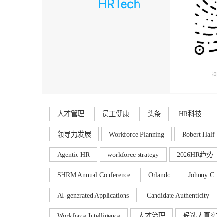
人才管理
员工健康
头条
HR科技
领导力发展
Workforce Planning
Robert Half
Agentic HR
workforce strategy
2026HR趋势
SHRM Annual Conference
Orlando
Johnny C. 
AI-generated Applications
Candidate Authenticity
Workforce Intelligence
人才治理
候选人真实