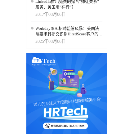
LinkedIn推出免费的撮合“师徒关系”
服务，美国版“在行”？
2017年08月06日
Workday陷AI招聘监管风暴：美国法
院要求其提交识别HiredScore客户的时
间表
2025年08月06日