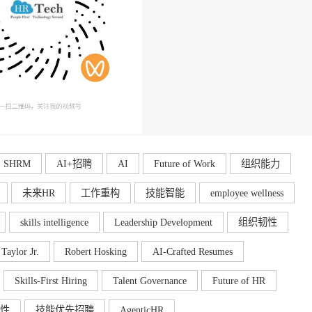
SHRM
AI+招聘
AI
Future of Work
组织能力
未来HR
工作重构
技能智能
employee wellness
skills intelligence
Leadership Development
组织韧性
Taylor Jr.
Robert Hosking
AI-Crafted Resumes
Skills-First Hiring
Talent Governance
Future of HR
性
技能优先招聘
AgenticHR