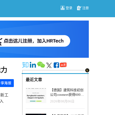
登录
注册
能力
最近文章
【德国】建筑科技初创
公司conmeet获得600万
的新工
欧元种子轮融资，用于
入
2026年08月06日
打造面向贸易和建筑行
业的AI操作系统