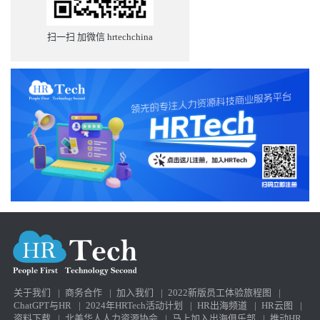
扫一扫 加微信 hrtechchina
关于我们
|
商务合作
|
加入我们
|
2022新版员工体验旅程图
|
ChatGPT与HR
|
2024年HRTech活动计划
|
HR出海频道
|
HR云图
|
资料下载
|
北美华人人力资源协会
|
马上加入出海俱乐部
|
推动HR